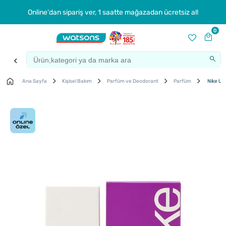
Online'dan sipariş ver, 1 saatte mağazadan ücretsiz al!
0
Ana Sayfa
Kişisel Bakım
Parfüm ve Deodorant
Parfüm
Nike Ult