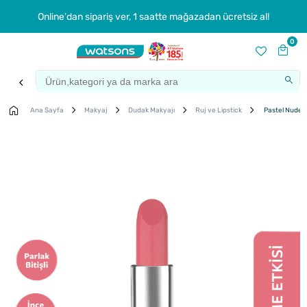
Online'dan sipariş ver, 1 saatte mağazadan ücretsiz al!
0
Ana Sayfa
Makyaj
Dudak Makyajı
Ruj ve Lipstick
Pastel Nude L