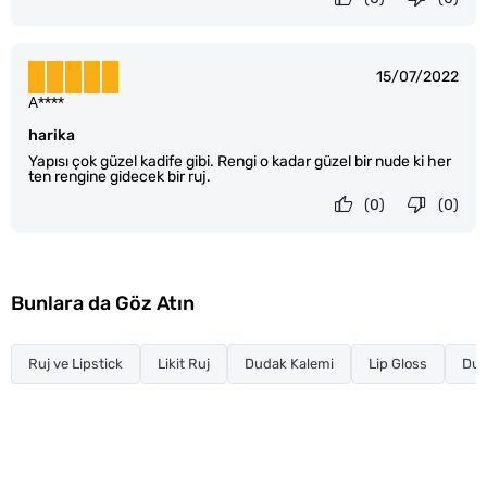
15/07/2022
A****
harika
Yapısı çok güzel kadife gibi. Rengi o kadar güzel bir nude ki her
ten rengine gidecek bir ruj.
(0)
(0)
Bunlara da Göz Atın
Ruj ve Lipstick
Likit Ruj
Dudak Kalemi
Lip Gloss
Dud