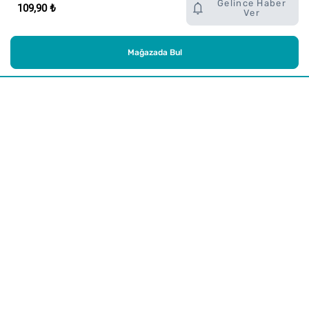
Gelince Haber
109,90 ₺
Ver
Mağazada Bul
Alışveriş
Kurumsal
Watsons Club