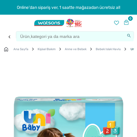
Online'dan sipariş ver, 1 saatte mağazadan ücretsiz al!
0
Ana Sayfa
Kişisel Bakım
Anne ve Bebek
Bebek Islak Havlu
Uni I