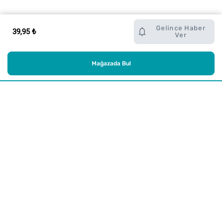
Gelince Haber
39,95 ₺
Ver
Mağazada Bul
Alışveriş
Kurumsal
Watsons Club