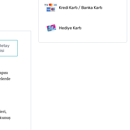
Kredi Kartı / Banka Kartı
Hediye Kartı
Detay
isi
pısı 
elerde 
ri, 
okunuş 