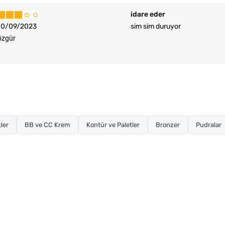
idare eder
10/09/2023
sim sim duruyor
özgür
tler
BB ve CC Krem
Kontür ve Paletler
Bronzer
Pudralar