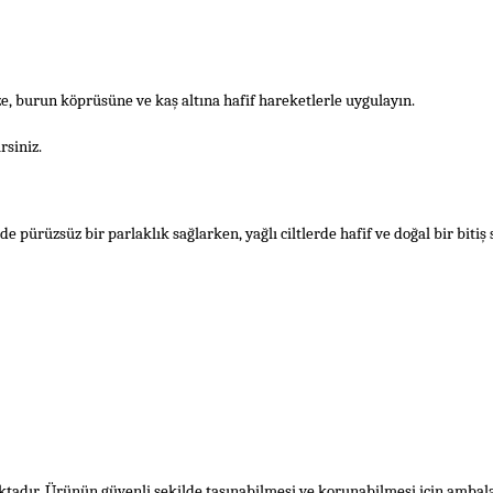
e, burun köprüsüne ve kaş altına hafif hareketlerle uygulayın.
rsiniz.
de pürüzsüz bir parlaklık sağlarken, yağlı ciltlerde hafif ve doğal bir bitiş 
aktadır. Ürünün güvenli şekilde taşınabilmesi ve korunabilmesi için ambalaj