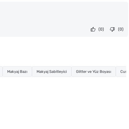
(0)
(0)
Makyaj Bazı
Makyaj Sabitleyici
Glitter ve Yüz Boyası
Cush