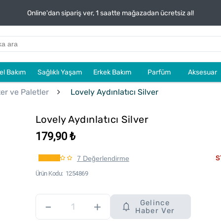
Online'dan sipariş ver, 1 saatte mağazadan ücretsiz al!
sel Bakım
Sağlıklı Yaşam
Erkek Bakım
Parfüm
Aksesuar
er ve Paletler
Lovely Aydınlatıcı Silver
Lovely Aydınlatıcı Silver
179,90 ₺
S
7 Değerlendirme
Ürün Kodu
1254869
Gelince
–
+
Haber Ver