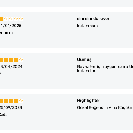
sim sim duruyor
14/01/2025
kullanmam
Anonim
Gümüş
18/04/2024
Beyaz ten için uygun, sarı altt
kullandım
F.
Highlighter
25/09/2023
Güzel Beğendim Ama Küçükm
Seda