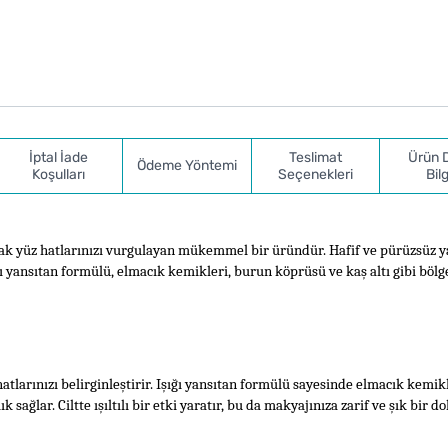
İptal İade
Teslimat
Ürün 
Ödeme Yöntemi
Koşulları
Seçenekleri
Bilg
ırarak yüz hatlarınızı vurgulayan mükemmel bir üründür. Hafif ve pürüzsüz ya
ğı yansıtan formülü, elmacık kemikleri, burun köprüsü ve kaş altı gibi bölg
 hatlarınızı belirginleştirir. Işığı yansıtan formülü sayesinde elmacık kemikle
 sağlar. Ciltte ışıltılı bir etki yaratır, bu da makyajınıza zarif ve şık bir d