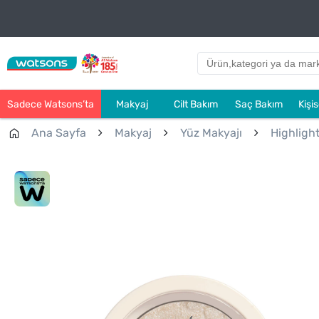
Sadece Watsons’ta
Makyaj
Cilt Bakım
Saç Bakım
Kişi
Ana Sayfa
Makyaj
Yüz Makyajı
Highlight