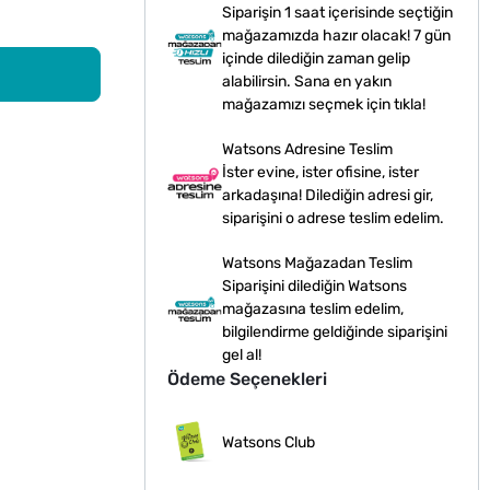
Siparişin 1 saat içerisinde seçtiğin
mağazamızda hazır olacak! 7 gün
içinde dilediğin zaman gelip
alabilirsin. Sana en yakın
mağazamızı seçmek için tıkla!
Watsons Adresine Teslim
İster evine, ister ofisine, ister
arkadaşına! Dilediğin adresi gir,
siparişini o adrese teslim edelim.
Watsons Mağazadan Teslim
Siparişini dilediğin Watsons
mağazasına teslim edelim,
bilgilendirme geldiğinde siparişini
gel al!
Ödeme Seçenekleri
Watsons Club