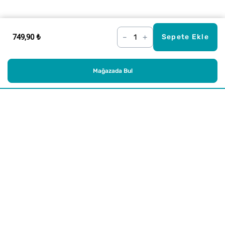
749,90 ₺
–
+
Sepete Ekle
Mağazada Bul
Alışveriş
Kurumsal