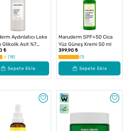
erm Aydınlatıcı Leke
Maruderm SPF+50 Cica
ı Glikolik Asit %7
Yüz Güneş Kremi 50 ml
0 ₺
399,90 ₺
 250 ml
18
1
Sepete Ekle
Sepete Ekle