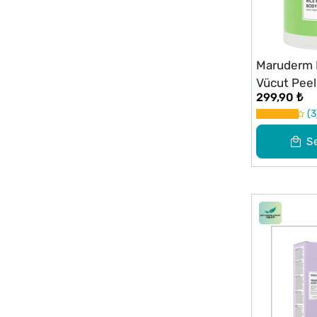
Maruderm P
Vücut Peel
299,90 ₺
3
S