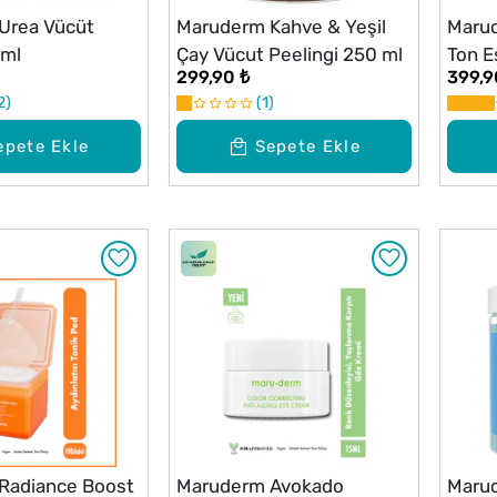
Urea Vücüt
Maruderm Kahve & Yeşil
Maru
 ml
Çay Vücut Peelingi 250 ml
Ton E
299,90 ₺
399,9
Kremi
2
1
epete Ekle
Sepete Ekle
Radiance Boost
Maruderm Avokado
Marud