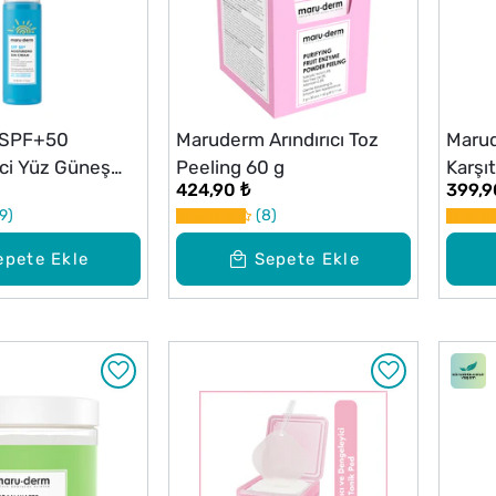
 SPF+50
Maruderm Arındırıcı Toz
Marud
ci Yüz Güneş
Peeling 60 g
Karşıt
424,90 ₺
399,9
l
Tonik
9
8
epete Ekle
Sepete Ekle