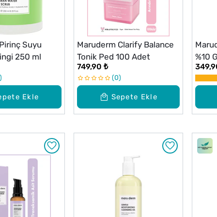
irinç Suyu
Maruderm Clarify Balance
Marud
ingi 250 ml
Tonik Ped 100 Adet
%10 G
749,90 ₺
349,9
Nokta
0
epete Ekle
Sepete Ekle