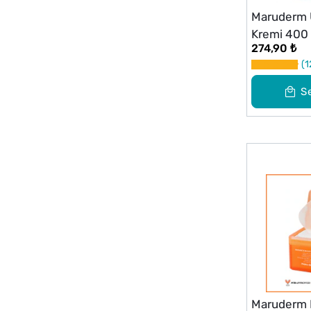
Maruderm 
Kremi 400
274,90 ₺
1
S
Maruderm 