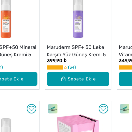
SPF+50 Mineral
Maruderm SPF+ 50 Leke
Marud
 Güneş Kremi 50
Karşıtı Yüz Güneş Kremi 50
Vitam
399,90 ₺
349,9
ml
Bakım
1
34
epete Ekle
Sepete Ekle