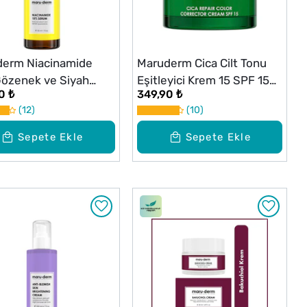
erm Niacinamide
Maruderm Cica Cilt Tonu
özenek ve Siyah
Eşitleyici Krem 15 SPF 15
0 ₺
349,90 ₺
 Karşıtı Serum 30 ml
ml
12
10
Sepete Ekle
Sepete Ekle