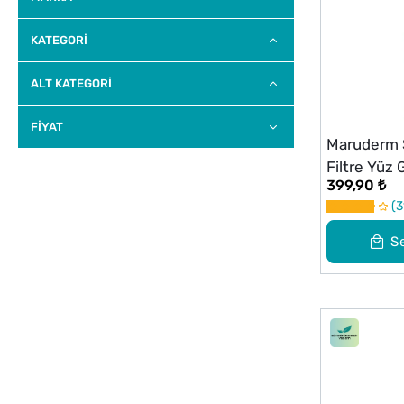
KATEGORİ
ALT KATEGORI
FİYAT
Maruderm 
Filtre Yüz
399,90 ₺
ml
3
S