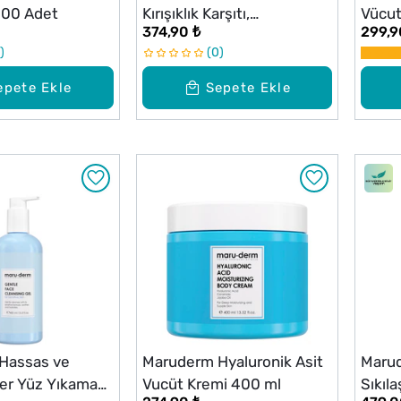
100 Adet
Kırışıklık Karşıtı,
Vücut
374,90 ₺
299,9
Nemlendirici Ve Aydınlatıcı
0
Göz Çevresi Kremi 15 ml
epete Ekle
Sepete Ekle
Hassas ve
Maruderm Hyaluronik Asit
Maru
ler Yüz Yıkama
Vucüt Kremi 400 ml
Sıkıla