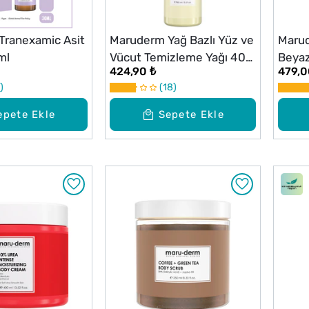
Tranexamic Asit
Maruderm Yağ Bazlı Yüz ve
Marud
ml
Vücut Temizleme Yağı 400
Beyaz
424,90 ₺
479,0
ml
200 
18
epete Ekle
Sepete Ekle