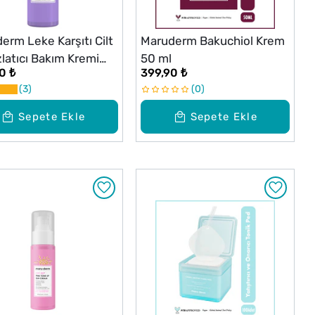
erm Leke Karşıtı Cilt
Maruderm Bakuchiol Krem
latıcı Bakım Kremi
50 ml
0 ₺
399,90 ₺
ml
3
0
Sepete Ekle
Sepete Ekle