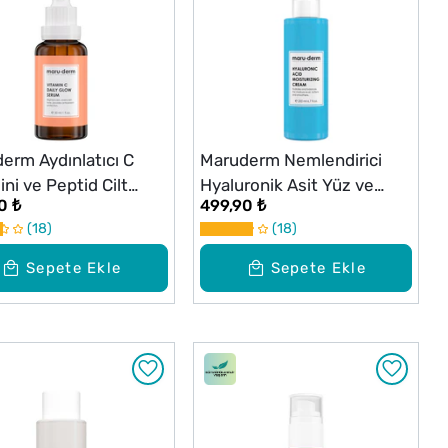
erm Aydınlatıcı C
Maruderm Nemlendirici
ini ve Peptid Cilt
Hyaluronik Asit Yüz ve
0 ₺
499,90 ₺
 Serumu 30 ml
Vücut Bakım Kremi 200 ml
18
18
Sepete Ekle
Sepete Ekle