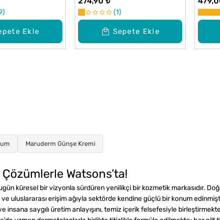
274,90 ₺
479,0
l
Niaci
9
1
ml
epete Ekle
Sepete Ekle
rum
Maruderm Günşe Kremi
u Çözümlerle Watsons’ta!
gün küresel bir vizyonla sürdüren yenilikçi bir kozmetik markasıdır. Do
ve uluslararası erişim ağıyla sektörde kendine güçlü bir konum edinmişti
e insana saygılı üretim anlayışını, temiz içerik felsefesiyle birleştirme