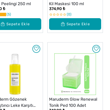
 Peelingi 250 ml
Kil Maskesi 100 ml
0 ₺
374,90 ₺
5
0
Sepete Ekle
Sepete Ekle
derm Gözenek
Maruderm Glow Renewal
ştırıcı Leke Karşıtı
Tonik Ped 100 Adet