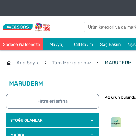
Sadece Watsons’ta
Makyaj
Cilt Bakım
Saç Bakım
Kişi
Ana Sayfa
Tüm Markalarımız
MARUDERM
MARUDERM
42 ürün bulund
Filtreleri sıfırla
STOĞU OLANLAR
MARKA