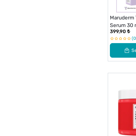
Maruderm 
Serum 30 
399,90 ₺
0
S