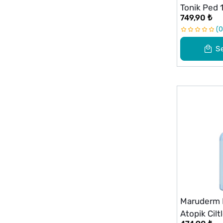
Tonik Ped 
749,90 ₺
0
S
Maruderm 
Atopik Cilt