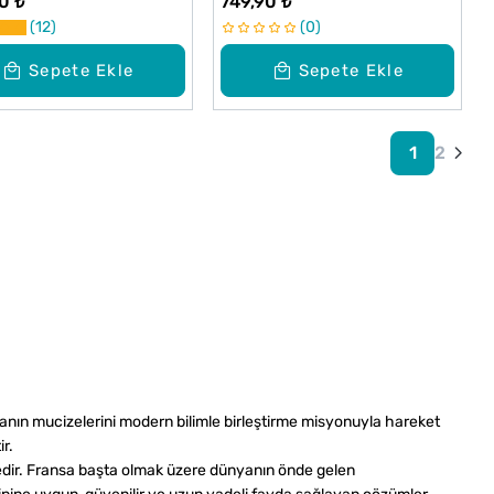
0 ₺
749,90 ₺
namide %10 Krem 200
12
0
Sepete Ekle
Sepete Ekle
1
2
ğanın mucizelerini modern bilimle birleştirme misyonuyla hareket
r.
ktedir. Fransa başta olmak üzere dünyanın önde gelen