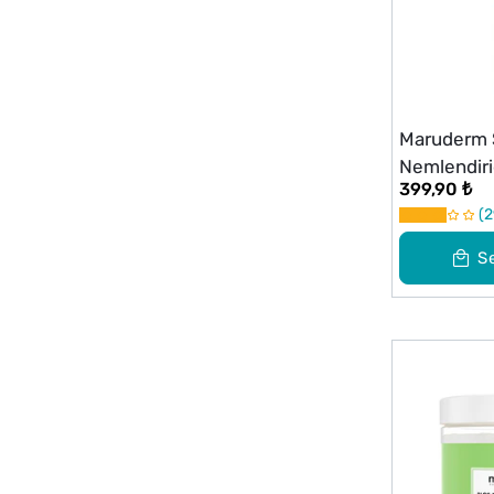
Maruderm
Nemlendiri
399,90 ₺
Kremi 50 m
2
S