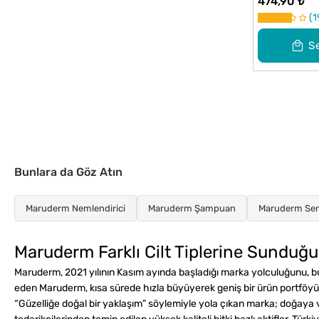
474,90 ₺
Jeli 400 m
1
S
Bunlara da Göz Atın
Maruderm Nemlendirici
Maruderm Şampuan
Maruderm Se
Maruderm Farklı Cilt Tiplerine Sunduğ
Maruderm, 2021 yılının Kasım ayında başladığı marka yolculuğunu, bu
eden Maruderm, kısa sürede hızla büyüyerek geniş bir ürün portföyü 
“Güzelliğe doğal bir yaklaşım” söylemiyle yola çıkan marka; doğaya v