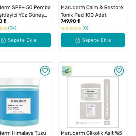
derm SPF+ 50 Pembe
Maruderm Calm & Restore
şitleyici Yüz Güneş
Tonik Ped 100 Adet
0 ₺
749,90 ₺
 50 ml
34
0
Sepete Ekle
Sepete Ekle
erm Himalaya Tuzu
Maruderm Glikolik Asit %5