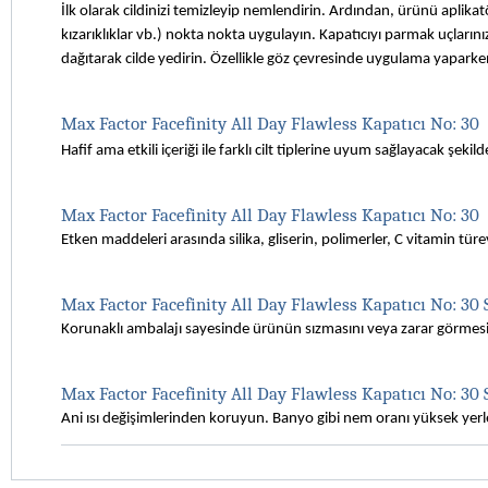
İlk olarak cildinizi temizleyip nemlendirin. Ardından, ürünü aplikatö
kızarıklıklar vb.) nokta nokta uygulayın. Kapatıcıyı parmak uçlarını
dağıtarak cilde yedirin. Özellikle göz çevresinde uygulama yaparke
Max Factor Facefinity All Day Flawless Kapatıcı No: 30 
Hafif ama etkili içeriği ile farklı cilt tiplerine uyum sağlayacak şekild
Max Factor Facefinity All Day Flawless Kapatıcı No: 30
Etken maddeleri arasında silika, gliserin, polimerler, C vitamin tür
Max Factor Facefinity All Day Flawless Kapatıcı No: 30 
Korunaklı ambalajı sayesinde ürünün sızmasını veya zarar görmesini 
Max Factor Facefinity All Day Flawless Kapatıcı No: 30
Ani ısı değişimlerinden koruyun. Banyo gibi nem oranı yüksek ye