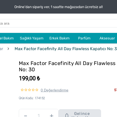
Online'dan sipariş ver, 1 saatte mağazadan ücretsiz al!
sel Bakım
Sağlıklı Yaşam
Erkek Bakım
Parfüm
Aksesuar
ar
Max Factor Facefinity All Day Flawless Kapatıcı No: 
Max Factor Facefinity All Day Flawless
No: 30
199,00 ₺
S
0 Değerlendirme
Ürün Kodu
174152
Gelince
–
+