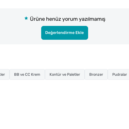
Ürüne henüz yorum yazılmamış
Değerlendirme Ekle
ler
BB ve CC Krem
Kontür ve Paletler
Bronzer
Pudralar