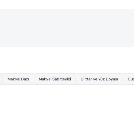
Makyaj Bazı
Makyaj Sabitleyici
Glitter ve Yüz Boyası
Cush