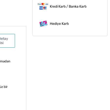
Kredi Kartı / Banka Kartı
Hediye Kartı
Detay
isi
utmadan 
z bir 