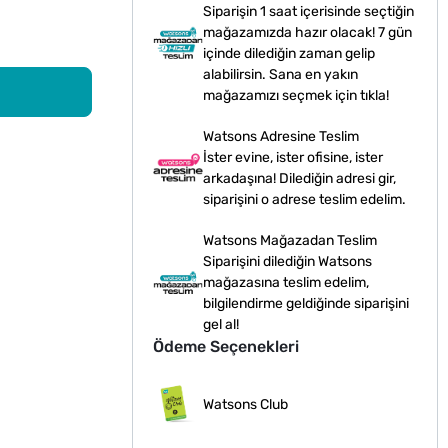
Siparişin 1 saat içerisinde seçtiğin
mağazamızda hazır olacak! 7 gün
içinde dilediğin zaman gelip
alabilirsin. Sana en yakın
mağazamızı seçmek için tıkla!
Watsons Adresine Teslim
İster evine, ister ofisine, ister
arkadaşına! Dilediğin adresi gir,
siparişini o adrese teslim edelim.
Watsons Mağazadan Teslim
Siparişini dilediğin Watsons
mağazasına teslim edelim,
bilgilendirme geldiğinde siparişini
gel al!
Ödeme Seçenekleri
Watsons Club