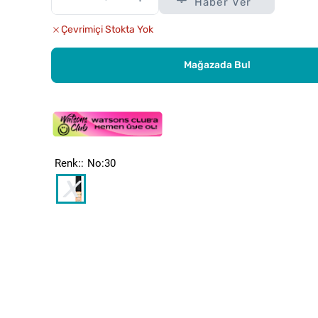
Haber Ver
Çevrimiçi Stokta Yok
Mağazada Bul
Renk:
No:30