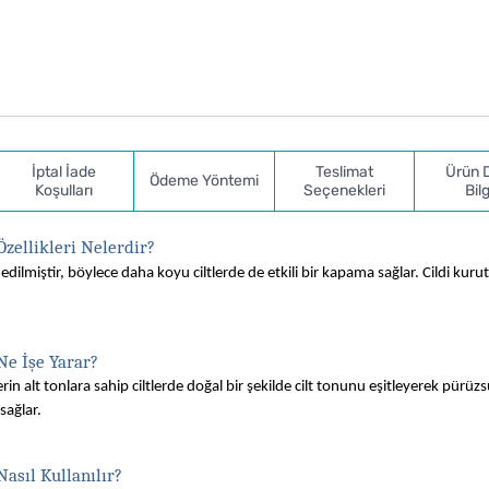
İptal İade
Teslimat
Ürün 
Ödeme Yöntemi
Koşulları
Seçenekleri
Bilg
Özellikleri Nelerdir?
 edilmiştir, böylece daha koyu ciltlerde de etkili bir kapama sağlar. Cildi kur
Ne İşe Yarar?
er. Derin alt tonlara sahip ciltlerde doğal bir şekilde cilt tonunu eşitleyerek pürüzsü
ağlar. 
asıl Kullanılır?