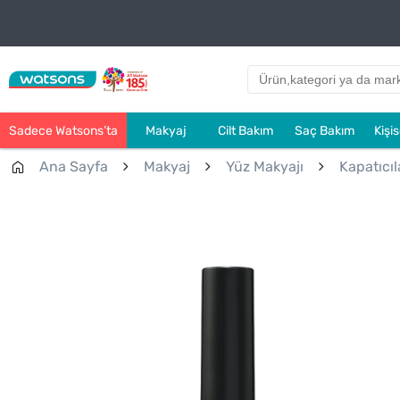
Sadece Watsons’ta
Makyaj
Cilt Bakım
Saç Bakım
Kişi
Ana Sayfa
Makyaj
Yüz Makyajı
Kapatıcıl