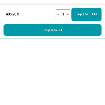
406,90 ₺
–
+
Sepete Ekle
Mağazada Bul
Alışveriş
Kurumsal
Watsons Club