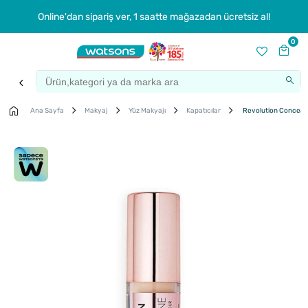
Online'dan sipariş ver, 1 saatte mağazadan ücretsiz al!
0
Ana Sayfa
Makyaj
Yüz Makyajı
Kapatıcılar
Revolution Conceal &