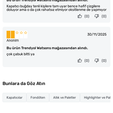
Bu ürün Trendyol Watsons mağazasından alındı.
Kapatıcı buğday tenli kişilere tam uyar bence hafif çizgilere
doluyor ama o da çok rahatsız etmiyor oksitlenme de yapmıyor
(0)
(0)
30/11/2025
Anonim
Bu ürün Trendyol Watsons mağazasından alındı.
çok çabuk bitti ya
(0)
(0)
Bunlara da Göz Atın
Kapatıcılar
Fondöten
Allık ve Paletler
Highlighter ve Palet