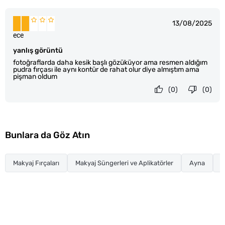
13/08/2025
ece
yanlış görüntü
fotoğraflarda daha kesik başlı gözüküyor ama resmen aldığım
pudra fırçası ile aynı kontür de rahat olur diye almıştım ama
pişman oldum
(0)
(0)
Bunlara da Göz Atın
Makyaj Fırçaları
Makyaj Süngerleri ve Aplikatörler
Ayna
C