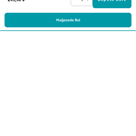
Mağazada Bul
Alışveriş
Kurumsal
Watsons Club
Yardım