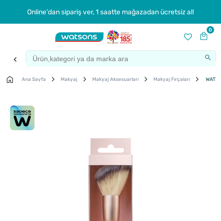
Online'dan sipariş ver, 1 saatte mağazadan ücretsiz al!
0
Ana Sayfa
Makyaj
Makyaj Aksesuarları
Makyaj Fırçaları
WATSON