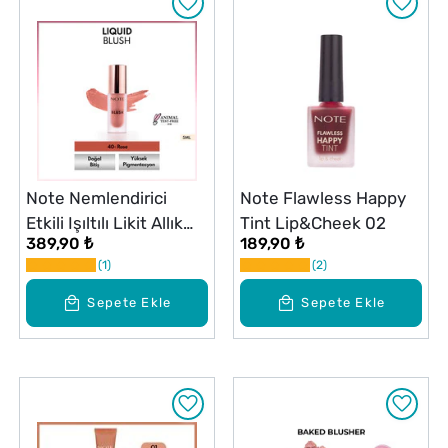
Note Nemlendirici
Note Flawless Happy
Etkili Işıltılı Likit Allık
Tint Lip&Cheek 02
389,90 ₺
189,90 ₺
40 Rose
1
2
Sepete Ekle
Sepete Ekle