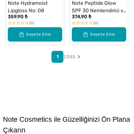
Note Hydramoist
Note Peptide Glow
Lipgloss No: 08
SPF 30 Nemlendirici ve
359,90 ₺
374,90 ₺
Parlatıcı Renkli Dudak
0
0
Balmı Fun Day 02
Sepete Ekle
Sepete Ekle
1
2
3
4
5
Note Cosmetics ile Güzelliğinizi Ön Plana
Çıkarın