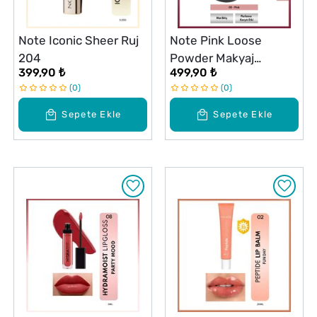
Note Iconic Sheer Ruj
Note Pink Loose
204
Powder Makyaj
399,90 ₺
499,90 ₺
Sabitleyici Matlaştırıcı
0
0
Toz Pudra 05 Pembe
Sepete Ekle
Sepete Ekle