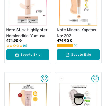
Note Stick Highlighter
Note Mineral Kapatıcı
Nemlendirici Yumuşak
No: 202
474,90 ₺
474,90 ₺
Stick Aydınlatıcı 00
0
4
Pearly
Sepete Ekle
Sepete Ekle