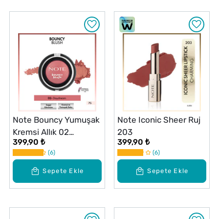
Note Bouncy Yumuşak
Note Iconic Sheer Ruj
Kremsi Allık 02
203
399,90 ₺
399,90 ₺
Daydream
6
6
Sepete Ekle
Sepete Ekle