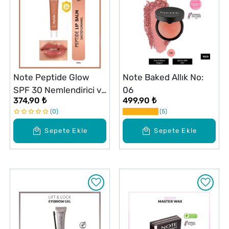
Note Peptide Glow
Note Baked Allık No:
SPF 30 Nemlendirici ve
06
374,90 ₺
499,90 ₺
Parlatıcı Renkli Dudak
0
5
Balmı Caramel 01
Sepete Ekle
Sepete Ekle