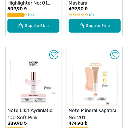
Highlighter No: 01
Maskara
509,90 ₺
499,90 ₺
Moonlight
14
0
Sepete Ekle
Sepete Ekle
Note Likit Aydınlatıcı
Note Mineral Kapatıcı
100 Soft Pink
No: 201
389,90 ₺
474,90 ₺