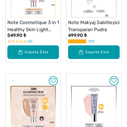
Note Cosmetique 3 in 1
Note Makyaj Sabitleyici
Healthy Skin Light
Transparan Pudra
549,90 ₺
499,90 ₺
Tinted Moisturizer SPF
0
21
50 Renk Ton Eşitleyici
Aydınlatıcı Krem 00
Sepete Ekle
Sepete Ekle
Açık Ton