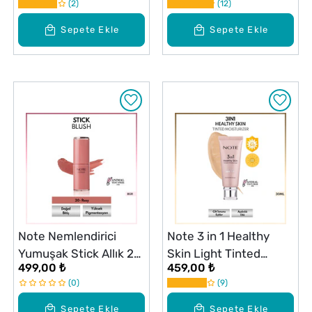
2
12
Sepete Ekle
Sepete Ekle
Note Nemlendirici
Note 3 in 1 Healthy
Yumuşak Stick Allık 20
Skin Light Tinted
499,00 ₺
459,00 ₺
Rosy
Moisturizer SPF 50
0
9
Renk Ton Eşitleyici
Aydınlatıcı Krem
Sepete Ekle
Sepete Ekle