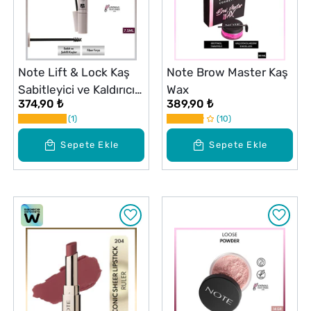
Note Lift & Lock Kaş
Note Brow Master Kaş
Sabitleyici ve Kaldırıcı
Wax
374,90 ₺
389,90 ₺
Jel
1
10
Sepete Ekle
Sepete Ekle