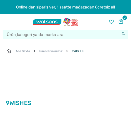
Online'dan sipariş ver, 1 saatte mağazadan ücretsiz al!
0
Ana Sayfa
Tüm Markalarımız
9WISHES
9WISHES