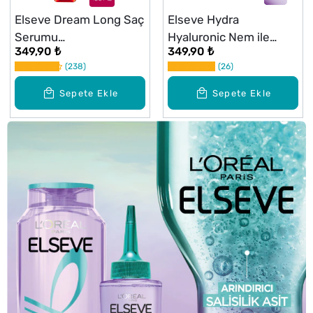
Elseve Dream Long Saç
Elseve Hydra
Serumu
Hyaluronic Nem ile
349,90 ₺
349,90 ₺
Pürüzsüzleştirici 100 ml
Dolgunlaştıran Serum
238
26
150 ml
Sepete Ekle
Sepete Ekle