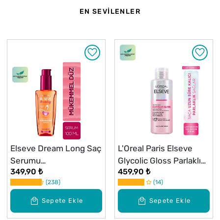
EN SEVİLENLER
Çok
Satanlar
Elseve Dream Long Saç
L'Oreal Paris Elseve
Serumu
Glycolic Gloss Parlaklığı
349,90 ₺
459,90 ₺
Pürüzsüzleştirici 100 ml
Saça Mühürleyen
238
14
Laminasyon 5 Dakikada
Durulanan Bakım 200
Sepete Ekle
Sepete Ekle
ml