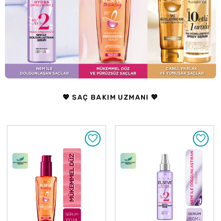
💖 SAÇ BAKIM UZMANI 💖
Çok
Çok
Satanlar
Satanlar