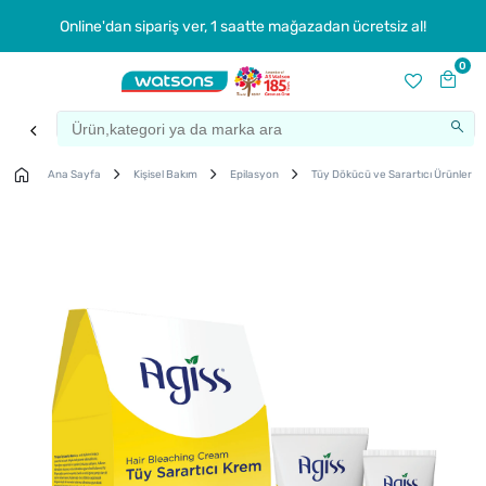
Online'dan sipariş ver, 1 saatte mağazadan ücretsiz al!
0
Ana Sayfa
Kişisel Bakım
Epilasyon
Tüy Dökücü ve Sarartıcı Ürünler