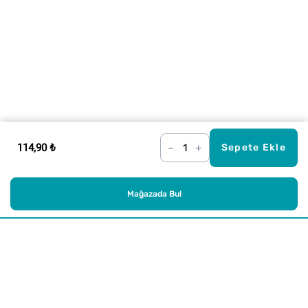
114,90 ₺
–
+
Sepete Ekle
Mağazada Bul