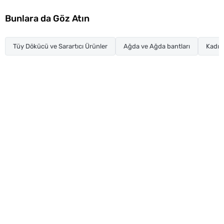
Bunlara da Göz Atın
Tüy Dökücü ve Sarartıcı Ürünler
Ağda ve Ağda bantları
Kadın 