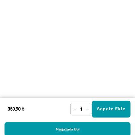
359,90 ₺
–
+
Sepete Ekle
Mağazada Bul