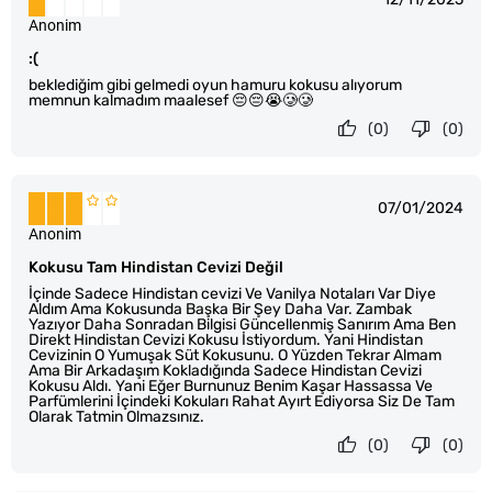
Anonim
:(
beklediğim gibi gelmedi oyun hamuru kokusu alıyorum
memnun kalmadım maalesef 😔😔😭🥲🥲
(0)
(0)
07/01/2024
Anonim
Kokusu Tam Hindistan Cevizi Değil
İçinde Sadece Hindistan cevizi Ve Vanilya Notaları Var Diye
Aldım Ama Kokusunda Başka Bir Şey Daha Var. Zambak
Yazıyor Daha Sonradan Bilgisi Güncellenmiş Sanırım Ama Ben
Direkt Hindistan Cevizi Kokusu İstiyordum. Yani Hindistan
Cevizinin O Yumuşak Süt Kokusunu. O Yüzden Tekrar Almam
Ama Bir Arkadaşım Kokladığında Sadece Hindistan Cevizi
Kokusu Aldı. Yani Eğer Burnunuz Benim Kaşar Hassassa Ve
Parfümlerini İçindeki Kokuları Rahat Ayırt Ediyorsa Siz De Tam
Olarak Tatmin Olmazsınız.
(0)
(0)