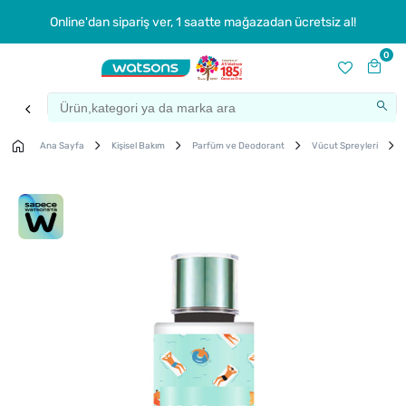
Online'dan sipariş ver, 1 saatte mağazadan ücretsiz al!
0
Ana Sayfa
Kişisel Bakım
Parfüm ve Deodorant
Vücut Spreyleri