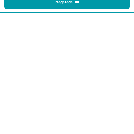
Mağazada Bul
Alışveriş
Kurumsal
Watsons Club
Yardım
Yasal