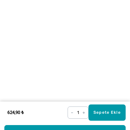
624,90 ₺
–
+
Sepete Ekle