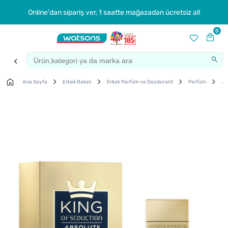
Online'dan sipariş ver, 1 saatte mağazadan ücretsiz al!
0
Ana Sayfa
Erkek Bakım
Erkek Parfüm ve Deodorant
Parfüm
An