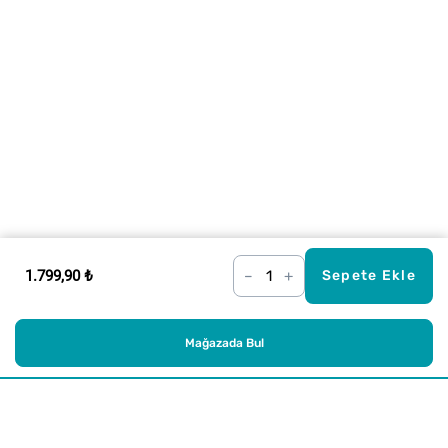
1.799,90 ₺
–
+
Sepete Ekle
Mağazada Bul