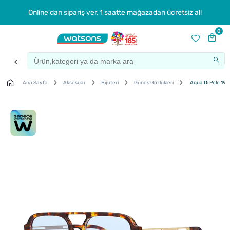
Online'dan sipariş ver, 1 saatte mağazadan ücretsiz al!
0
Ana Sayfa
Aksesuar
Bijuteri
Güneş Gözlükleri
Aqua Di Polo 198