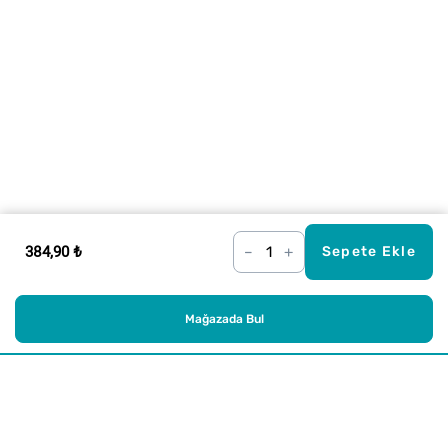
384,90 ₺
–
+
Sepete Ekle
Mağazada Bul