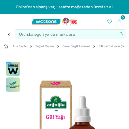
Online'dan sipariş ver, 1 saatte mağazadan ücretsiz al!
0
Ana Sayfa
Sağlıklı Yaşam
Genel Sağlık Ürünleri
Bitkisel Bakım Yağları