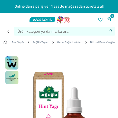
Online'dan sipariş ver, 1 saatte mağazadan ücretsiz al!
0
Ana Sayfa
Sağlıklı Yaşam
Genel Sağlık Ürünleri
Bitkisel Bakım Yağları