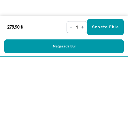
279,90 ₺
–
+
Sepete Ekle
Mağazada Bul
Alışveriş
Kurumsal