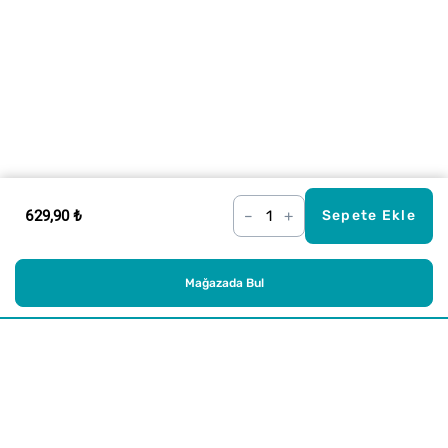
629,90 ₺
–
+
Sepete Ekle
Mağazada Bul