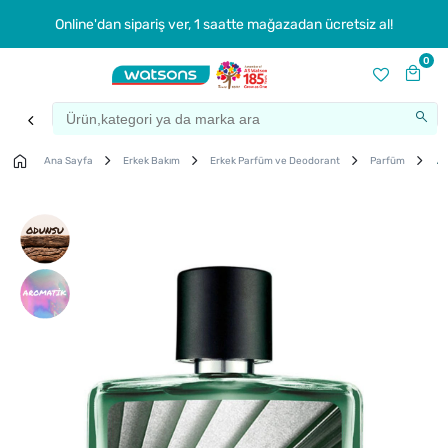
Online'dan sipariş ver, 1 saatte mağazadan ücretsiz al!
0
Ana Sayfa
Erkek Bakım
Erkek Parfüm ve Deodorant
Parfüm
Av