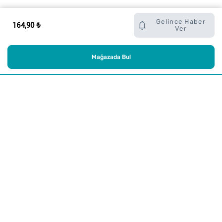
Gelince Haber
164,90 ₺
Ver
Mağazada Bul
Alışveriş
Kurumsal
Watsons Club