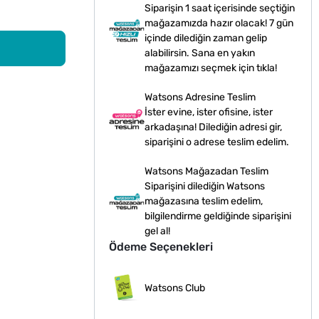
Siparişin 1 saat içerisinde seçtiğin
mağazamızda hazır olacak! 7 gün
içinde dilediğin zaman gelip
alabilirsin. Sana en yakın
mağazamızı seçmek için tıkla!
Watsons Adresine Teslim
İster evine, ister ofisine, ister
arkadaşına! Dilediğin adresi gir,
siparişini o adrese teslim edelim.
Watsons Mağazadan Teslim
Siparişini dilediğin Watsons
mağazasına teslim edelim,
bilgilendirme geldiğinde siparişini
gel al!
Ödeme Seçenekleri
Watsons Club