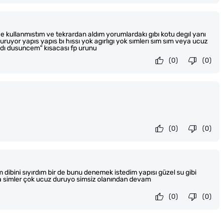
e kullanmıstım ve tekrardan aldım yorumlardakı gıbı kotu degıl yanı
yor yapıs yapıs bı hıssı yok agırlıgı yok sımlerı sım sım veya ucuz
dı dusuncem" kısacası fp urunu
(0)
(0)
(0)
(0)
m dibini sıyırdım bir de bunu denemek istedim yapısı güzel su gibi
ma simler çok ucuz duruyo simsiz olanından devam
(0)
(0)