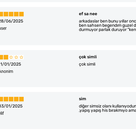
ef sa nee
28/06/2025
arkadaslar ben bunu yıllar onc
ben sahsen begendım guzel duru
user
durmuyor parlak duruyor "ken
çok simli
11/01/2025
çok simli
Anonim
sim
03/01/2025
diğer simsiz olanı kullanıyodu
,yapış yapış his bırakmıyo a
lif