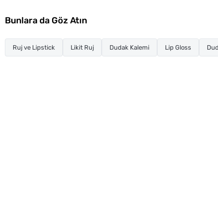
Bunlara da Göz Atın
Ruj ve Lipstick
Likit Ruj
Dudak Kalemi
Lip Gloss
Dud