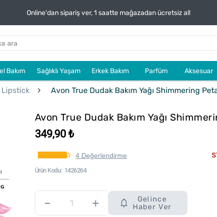
Online'dan sipariş ver, 1 saatte mağazadan ücretsiz al!
sel Bakım
Sağlıklı Yaşam
Erkek Bakım
Parfüm
Aksesuar
 Lipstick
Avon True Dudak Bakım Yağı Shimmering Peta
Avon True Dudak Bakım Yağı Shimmeri
349,90 ₺
S
4 Değerlendirme
Ürün Kodu
1426264
Gelince
–
+
Haber Ver