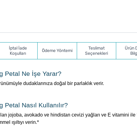
İptal İade
Teslimat
Ürün 
Ödeme Yöntemi
Koşulları
Seçenekleri
Bilg
 Petal Ne İşe Yarar?
ünümüyle dudaklarınıza doğal bir parlaklık verir.
Petal Nasıl Kullanılır?
an jojoba, avokado ve hindistan cevizi yağları ve E vitamini ile
el ışıltıyı verin.*