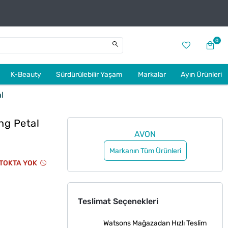
0
K-Beauty
Sürdürülebilir Yaşam
Markalar
Ayın Ürünleri
l
ng Petal
AVON
Markanın Tüm Ürünleri
TOKTA YOK
Teslimat Seçenekleri
Watsons Mağazadan Hızlı Teslim