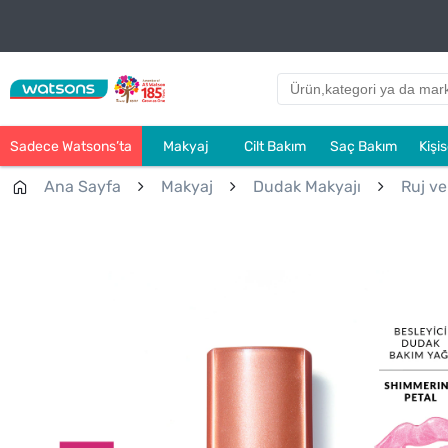
Sadece Watsons’ta
Makyaj
Cilt Bakım
Saç Bakım
Kişi
Ana Sayfa
Makyaj
Dudak Makyajı
Ruj ve