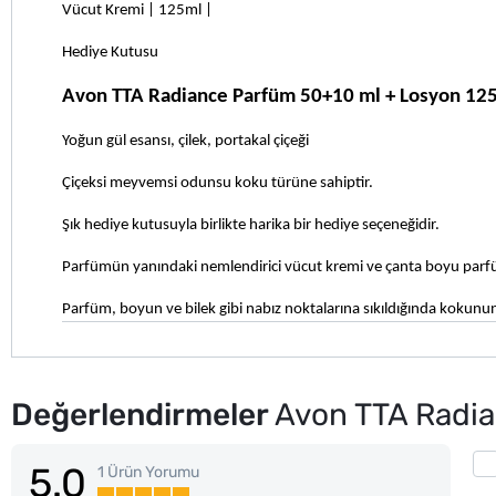
Vücut Kremi | 125ml |
Hediye Kutusu
Avon TTA Radiance Parfüm 50+10 ml + Losyon 125 
Yoğun gül esansı, çilek, portakal çiçeği
Çiçeksi meyvemsi odunsu koku türüne sahiptir.
Şık hediye kutusuyla birlikte harika bir hediye seçeneğidir.
Parfümün yanındaki nemlendirici vücut kremi ve çanta boyu parfü
Parfüm, boyun ve bilek gibi nabız noktalarına sıkıldığında kokunun be
Değerlendirmeler
Avon TTA Radia
5.0
1 Ürün Yorumu