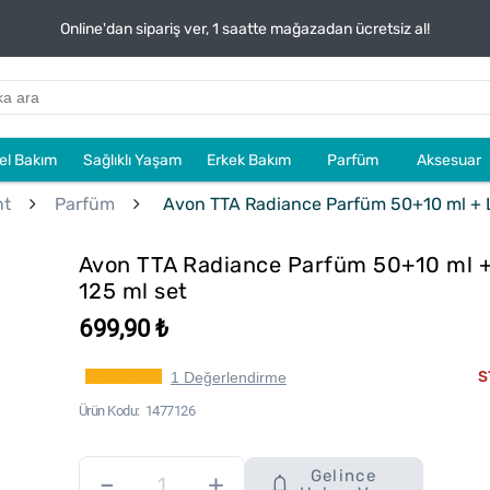
Online'dan sipariş ver, 1 saatte mağazadan ücretsiz al!
sel Bakım
Sağlıklı Yaşam
Erkek Bakım
Parfüm
Aksesuar
nt
Parfüm
Avon TTA Radiance Parfüm 50+10 ml + L
Avon TTA Radiance Parfüm 50+10 ml 
125 ml set
699,90 ₺
S
1 Değerlendirme
Ürün Kodu
1477126
Gelince
–
+