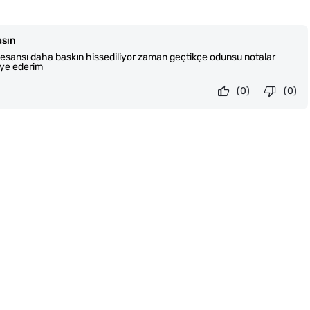
asın
l esansı daha baskın hissediliyor zaman geçtikçe odunsu notalar
iye ederim
(0)
(0)