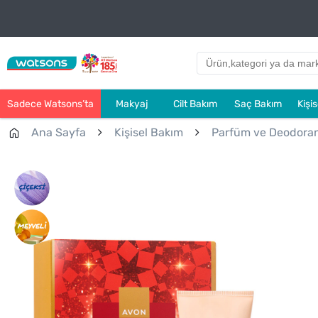
Sadece Watsons’ta
Makyaj
Cilt Bakım
Saç Bakım
Kişi
Ana Sayfa
Kişisel Bakım
Parfüm ve Deodora