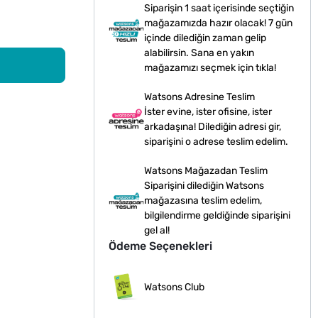
Siparişin 1 saat içerisinde seçtiğin
mağazamızda hazır olacak! 7 gün
içinde dilediğin zaman gelip
alabilirsin. Sana en yakın
mağazamızı seçmek için tıkla!
Watsons Adresine Teslim
İster evine, ister ofisine, ister
arkadaşına! Dilediğin adresi gir,
siparişini o adrese teslim edelim.
Watsons Mağazadan Teslim
Siparişini dilediğin Watsons
mağazasına teslim edelim,
bilgilendirme geldiğinde siparişini
gel al!
Ödeme Seçenekleri
Watsons Club