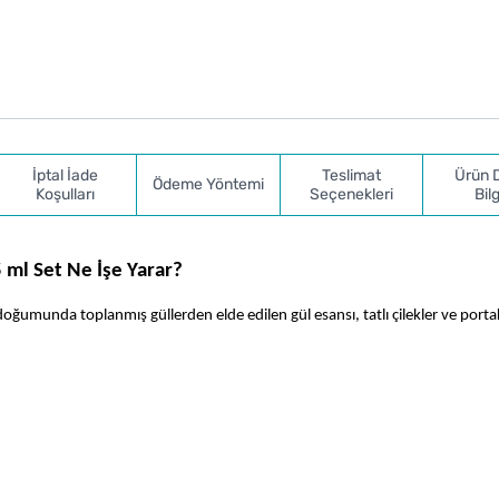
İptal İade
Teslimat
Ürün 
Ödeme Yöntemi
Koşulları
Seçenekleri
Bilg
ml Set Ne İşe Yarar?
 doğumunda toplanmış güllerden elde edilen gül esansı, tatlı çilekler ve portak