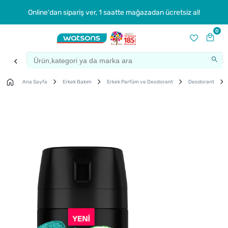
Online'dan sipariş ver, 1 saatte mağazadan ücretsiz al!
0
Ana Sayfa
Erkek Bakım
Erkek Parfüm ve Deodorant
Deodorant