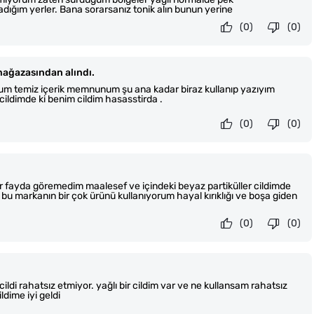
ığım yerler. Bana sorarsanız tonik alın bunun yerine
(0)
(0)
ağazasından alındı.
rum temiz içerik memnunum şu ana kadar biraz kullanıp yazıyım
ildimde ki benim cildim hasasstirda .
(0)
(0)
r fayda göremedim maalesef ve içindeki beyaz partiküller cildimde
u markanın bir çok ürünü kullanıyorum hayal kırıklığı ve boşa giden
(0)
(0)
 cildi rahatsız etmiyor. yağlı bir cildim var ve ne kullansam rahatsız
ldime iyi geldi