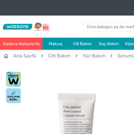
Sadece Watsons’ta
Makyaj
Cilt Bakım
Saç Bakım
Kişi
Ana Sayfa
Cilt Bakım
Yüz Bakım
Seruml