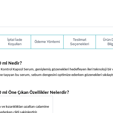
İptal İade
Teslimat
Ürün 
Ödeme Yöntemi
Koşulları
Seçenekleri
Bilg
0 ml Nedir?
Kontrol Kapsül Serum, genişlemiş gözenekleri hedefleyen ileri teknoloji bir c
ne taşıyan bu serum, sebum dengesini optimize ederken gözenekleri sıkılaştırır
 ml Öne Çıkan Özellikler Nelerdir?
 ve kızarıklıkları azaltan calamine 
rken cildi sakinleştirir.