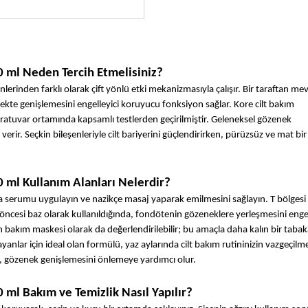
 ml Neden Tercih Etmelisiniz?
inden farklı olarak çift yönlü etki mekanizmasıyla çalışır. Bir taraftan mev
cekte genişlemesini engelleyici koruyucu fonksiyon sağlar. Kore cilt bakım 
atuvar ortamında kapsamlı testlerden geçirilmiştir. Geleneksel gözenek 
verir. Seçkin bileşenleriyle cilt bariyerini güçlendirirken, pürüzsüz ve mat b
 ml Kullanım Alanları Nelerdir?
 serumu uygulayın ve nazikçe masaj yaparak emilmesini sağlayın. T bölgesi g
 öncesi baz olarak kullanıldığında, fondötenin gözeneklere yerleşmesini enge
bakım maskesi olarak da değerlendirilebilir; bu amaçla daha kalın bir tabaka
yanlar için ideal olan formülü, yaz aylarında cilt bakım rutininizin vazgeçilme
a, gözenek genişlemesini önlemeye yardımcı olur.
ml Bakım ve Temizlik Nasıl Yapılır?