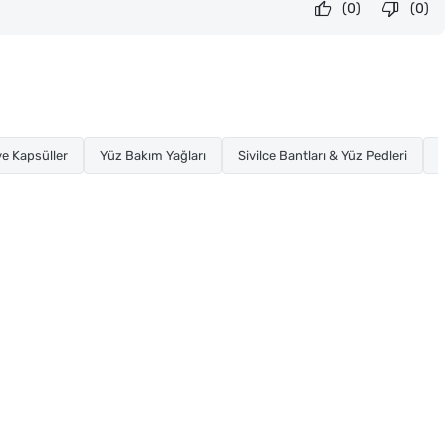
(0)
(0)
e Kapsüller
Yüz Bakım Yağları
Sivilce Bantları & Yüz Pedleri
K