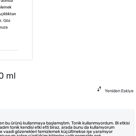
rasında 
nlemek 
ıldıktan 
. Göz 
nuza 
0 ml
Yeniden Eskiye
n bu ürünü kullanmaya başlamıştım. Tonik kullanmıyordum. Bi etkisi
dım tonik kendisi etki etti biraz. arada bunu da kullanıyorum
ce vaadi gözenekleri temizlemek küçültmekse işe yaramıyor
lmiyorum zaten sürdüğüm bölgeler yağlı normalde pek