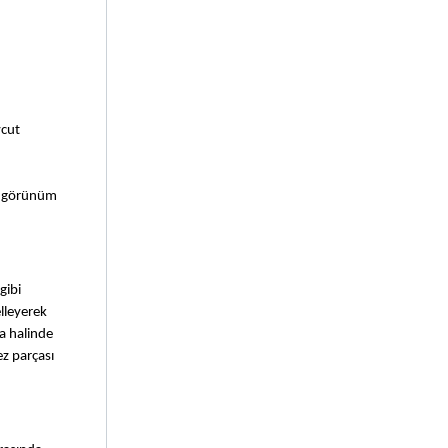
cut 
ir görünüm 
ibi 
lleyerek 
 halinde 
z parçası 