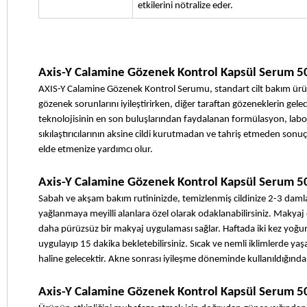
etkilerini nötralize eder.
Axis-Y Calamine Gözenek Kontrol Kapsül Serum 50
AXIS-Y Calamine Gözenek Kontrol Serumu, standart cilt bakım ürünler
gözenek sorunlarını iyileştirirken, diğer taraftan gözeneklerin gele
teknolojisinin en son buluşlarından faydalanan formülasyon, labor
sıkılaştırıcılarının aksine cildi kurutmadan ve tahriş etmeden sonuç 
elde etmenize yardımcı olur.
Axis-Y Calamine Gözenek Kontrol Kapsül Serum 50
Sabah ve akşam bakım rutininizde, temizlenmiş cildinize 2-3 damla
yağlanmaya meyilli alanlara özel olarak odaklanabilirsiniz. Makyaj
daha pürüzsüz bir makyaj uygulaması sağlar. Haftada iki kez yoğun 
uygulayıp 15 dakika bekletebilirsiniz. Sıcak ve nemli iklimlerde yaşa
haline gelecektir. Akne sonrası iyileşme döneminde kullanıldığınd
Axis-Y Calamine Gözenek Kontrol Kapsül Serum 50 