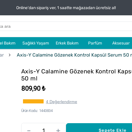
Online'dan sipariş ver, 1 saatte mağazadan ücretsiz al!
sel Bakım
Sağlıklı Yaşam
Erkek Bakım
Parfüm
Aksesuar
ar
Axis-Y Calamine Gözenek Kontrol Kapsül Serum 50 
Axis-Y Calamine Gözenek Kontrol Kap
50 ml
809,90 ₺
4 Değerlendirme
Ürün Kodu
1443834
–
+
Sepete Ekle