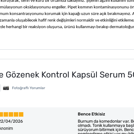
oruyarak, serin ve kuru bir ortamda saklayınız. Şişenin ağzını kullanım son
formülasyonun oksidasyonunu engeller. Pipet kısmının kontaminasyonunu ö
mum konsantrasyonunu korumak için kapağı uzun süre açık bırakmayınız. Aç
zamanla oluşabilecek hafif renk değişimleri normaldir ve etkinliğini etkilemez
izde herhangi bir reaksiyon oluşursa, ürünü kullanmayı bırakıp dermatoloğu
e Gözenek Kontrol Kapsül Serum 5
Fotoğraflı Yorumlar
Bence Etkisiz
22/04/2026
Burnum da komedonlar var. Be
olmadı. Tonik kullanmaya başla
Anonim
sürüyorum bitirmek için. Ben
nemlendirme etkisi var mu bi