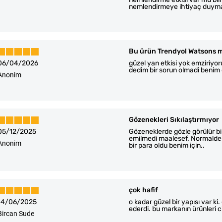
nemlendirmeye ihtiyaç duymad
Bu ürün Trendyol Watsons m
06/04/2026
güzel yan etkisi yok emziriyo
dedim bir sorun olmadi benim c
Anonim
Gözenekleri Sıkılaştırmıyor
05/12/2025
Gözeneklerde gözle görülür bi
emilmedi maalesef. Normalde b
Anonim
bir para oldu benim için..
çok hafif
14/06/2025
o kadar güzel bir yapısı var ki.
ederdi. bu markanın ürünleri ci
Bircan Sude