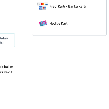
Kredi Kartı / Banka Kartı
Hediye Kartı
Detay
isi
ilt bakım 
 ve cilt 