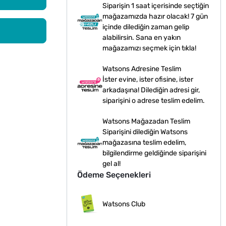
Siparişin 1 saat içerisinde seçtiğin
mağazamızda hazır olacak! 7 gün
içinde dilediğin zaman gelip
alabilirsin. Sana en yakın
mağazamızı seçmek için tıkla!
Watsons Adresine Teslim
İster evine, ister ofisine, ister
arkadaşına! Dilediğin adresi gir,
siparişini o adrese teslim edelim.
Watsons Mağazadan Teslim
Siparişini dilediğin Watsons
mağazasına teslim edelim,
bilgilendirme geldiğinde siparişini
gel al!
Ödeme Seçenekleri
Watsons Club