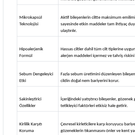
Mikrokapsül 
Aktif bileşenlerin ciltte maksimum emilimi
Teknolojisi
sayesinde etkin maddeler tam ihtiyaç duyu
ulaştırılır.
Hipoalerjenik 
Hassas ciltler dahil tüm cilt tiplerine uygu
Formül
alerjen maddeleri içermez ve tahriş riskin
Sebum Dengeleyici 
Fazla sebum üretimini düzenleyen bileşenler
Etki
cildin doğal nem bariyerini korur.
Sakinleştirici 
İçeriğindeki yatıştırıcı bileşenler, gözene
Özellikler
tetikleyici faktörleri etkisiz hale getirir.
Kirlilik Karşıtı 
Çevresel kirleticilere karşı koruyucu bari
Koruma
gözeneklerin tıkanmasını önler ve kent ya