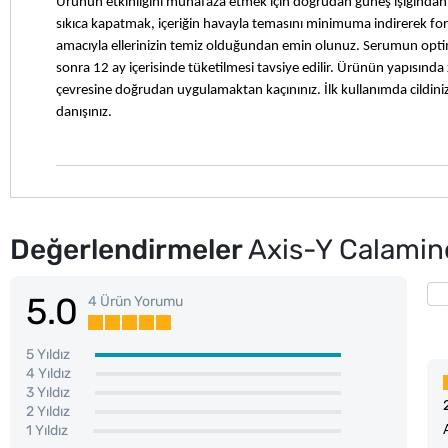
Ürünün etkinliğini muhafaza etmek için doğrudan güneş ışığından k
sıkıca kapatmak, içeriğin havayla temasını minimuma indirerek 
amacıyla ellerinizin temiz olduğundan emin olunuz. Serumun opti
sonra 12 ay içerisinde tüketilmesi tavsiye edilir. Ürünün yapısında 
çevresine doğrudan uygulamaktan kaçınınız. İlk kullanımda cildin
danışınız.
Değerlendirmeler
Axis-Y Calamin
5.0
4 Ürün Yorumu
5 Yıldız
4 Yıldız
3 Yıldız
2 Yıldız
1 Yıldız