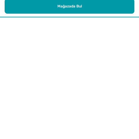
Mağazada Bul
Alışveriş
Kurumsal
Watsons Club
Yardım