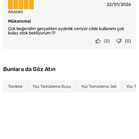
22/01/2026
Anonim
Mükemmel
Çok beğendim gerçekten aydınlık veriyor cilde kullanımı çok
kolay stok bekliyorum 🩷
(0)
(0)
Bunlara da Göz Atın
Tonikler
Yüz Temizleme Suyu
Yüz Temizleme Jeli
Yüz T