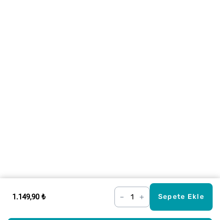
1.149,90 ₺
–
+
Sepete Ekle