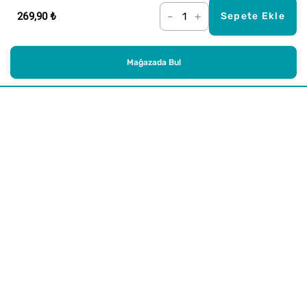
269,90 ₺
–
+
Sepete Ekle
Mağazada Bul
Alışveriş
Kurumsal
Watsons Club