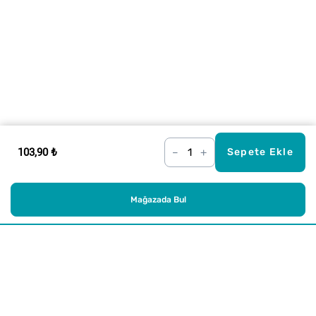
103,90 ₺
–
+
Sepete Ekle
Mağazada Bul