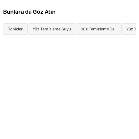
Bunlara da Göz Atın
Tonikler
Yüz Temizleme Suyu
Yüz Temizleme Jeli
Yüz T