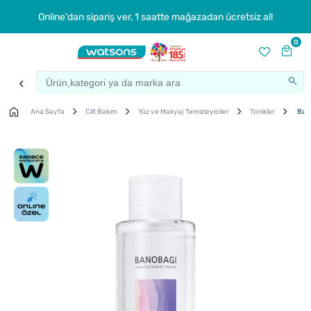
Online'dan sipariş ver, 1 saatte mağazadan ücretsiz al!
0
Ana Sayfa
Cilt Bakım
Yüz ve Makyaj Temizleyiciler
Tonikler
Bano