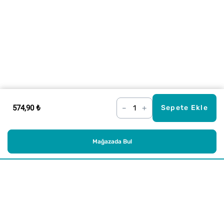
574,90 ₺
–
+
Sepete Ekle
Mağazada Bul