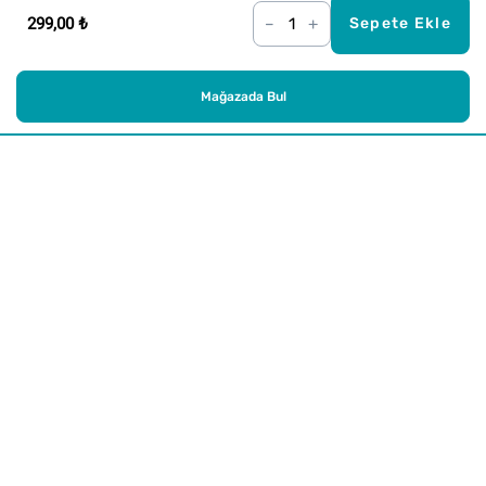
299,00 ₺
–
+
Sepete Ekle
Mağazada Bul
Alışveriş
Kurumsal
Watsons Club