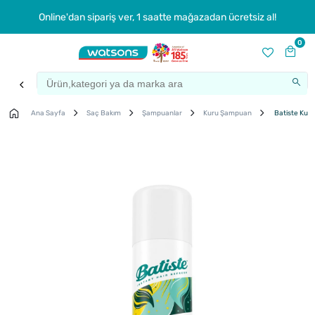
Online'dan sipariş ver, 1 saatte mağazadan ücretsiz al!
0
Ana Sayfa
Saç Bakım
Şampuanlar
Kuru Şampuan
Batiste Kuru
Çok
Satanlar