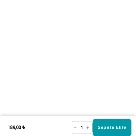
189,00 ₺
–
+
Sepete Ekle