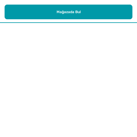
Mağazada Bul
Alışveriş
Kurumsal
Watsons Club
Yardım