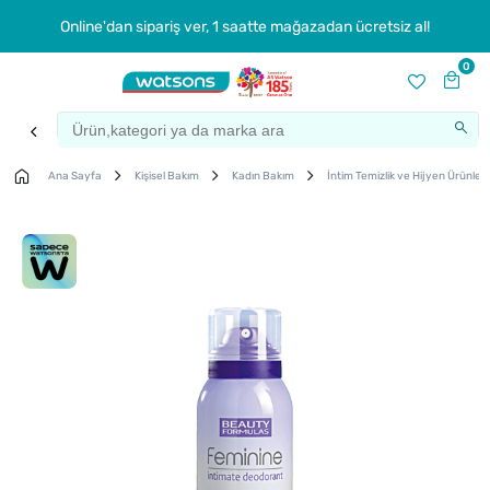
Online'dan sipariş ver, 1 saatte mağazadan ücretsiz al!
0
Ana Sayfa
Kişisel Bakım
Kadın Bakım
İntim Temizlik ve Hijyen Ürünleri