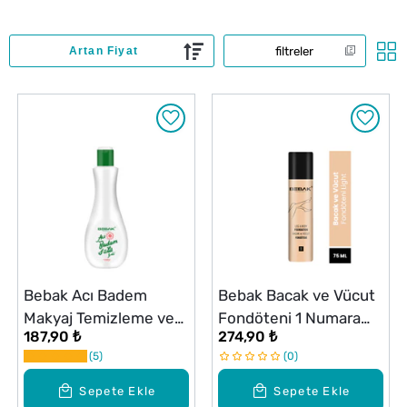
filtreler
Bebak Acı Badem
Bebak Bacak ve Vücut
Makyaj Temizleme ve
Fondöteni 1 Numara
187,90 ₺
274,90 ₺
Nemlendirici Bakım
Light 75 ml
5
0
Sütü 215 ml
Sepete Ekle
Sepete Ekle