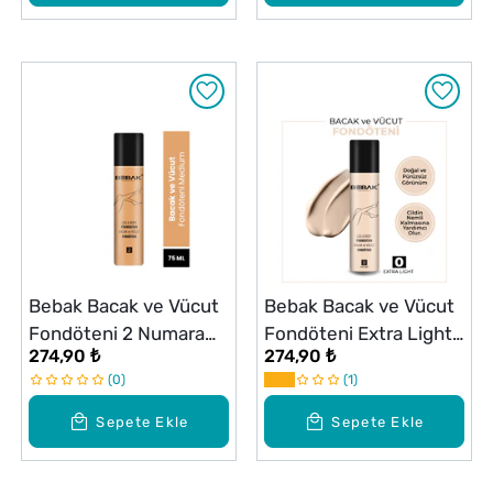
Bebak Bacak ve Vücut
Bebak Bacak ve Vücut
Fondöteni 2 Numara
Fondöteni Extra Light
274,90 ₺
274,90 ₺
Medium 75 ml
Açık 0 Numara 75 ml
0
1
Sepete Ekle
Sepete Ekle