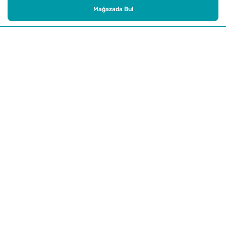
Mağazada Bul
Alışveriş
Kurumsal
Watsons Club
Yardım