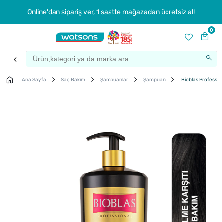
Online'dan sipariş ver, 1 saatte mağazadan ücretsiz al!
0
Ana Sayfa
Saç Bakım
Şampuanlar
Şampuan
Bioblas Professio