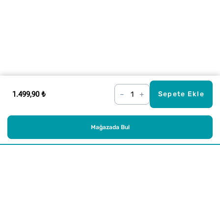
1.499,90 ₺
–
+
Sepete Ekle
Mağazada Bul