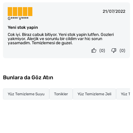
21/07/2022
G**** V****
Yeni stok yapin
Cok iyi. Biraz cabuk bitiyor. Yeni stok yapin lutfen. Gozleri
yakmiyor. Alerjik ve sorunlu bir cildim var hic sorun
yasamadim. Temizlemesi de guzel.
(0)
(0)
Bunlara da Göz Atın
Yüz Temizleme Suyu
Tonikler
Yüz Temizleme Jeli
Yüz T