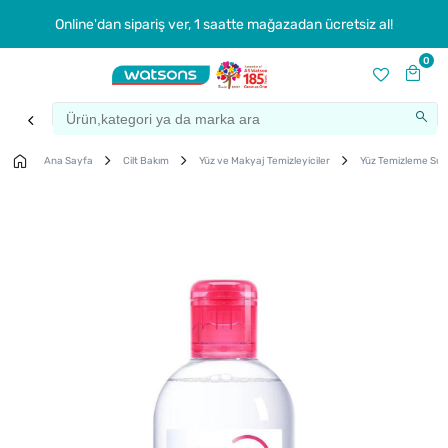
Online'dan sipariş ver, 1 saatte mağazadan ücretsiz al!
0
Ana Sayfa
Cilt Bakım
Yüz ve Makyaj Temizleyiciler
Yüz Temizleme Su