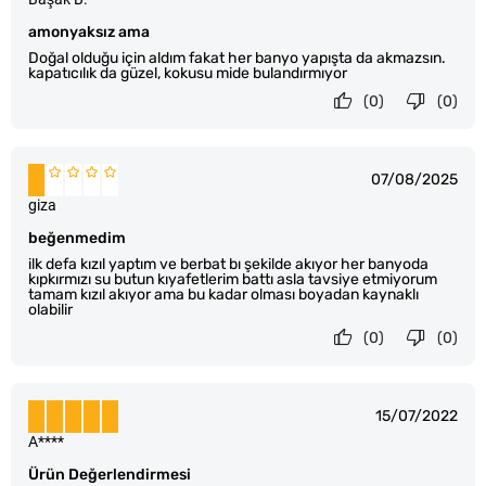
amonyaksız ama
Doğal olduğu için aldım fakat her banyo yapışta da akmazsın.
kapatıcılık da güzel, kokusu mide bulandırmıyor
(0)
(0)
07/08/2025
giza
beğenmedim
ilk defa kızıl yaptım ve berbat bı şekilde akıyor her banyoda
kıpkırmızı su butun kıyafetlerim battı asla tavsiye etmiyorum
tamam kızıl akıyor ama bu kadar olması boyadan kaynaklı
olabilir
(0)
(0)
15/07/2022
A****
Ürün Değerlendirmesi