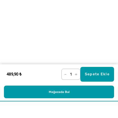
489,90 ₺
–
+
Sepete Ekle
Mağazada Bul