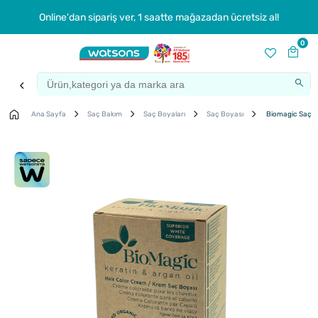
Online'dan sipariş ver, 1 saatte mağazadan ücretsiz al!
0
Ana Sayfa
Saç Bakım
Saç Boyaları
Saç Boyası
Biomagic Saç Bo