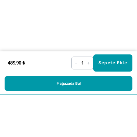
489,90 ₺
–
+
Sepete Ekle
Mağazada Bul