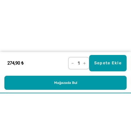
274,90 ₺
–
+
Sepete Ekle
Mağazada Bul