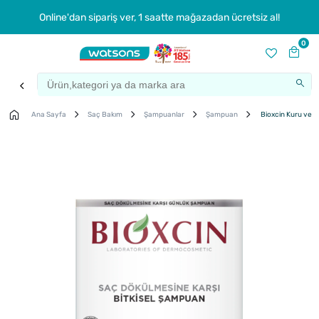
Online'dan sipariş ver, 1 saatte mağazadan ücretsiz al!
0
Ana Sayfa
Saç Bakım
Şampuanlar
Şampuan
Bioxcin Kuru ve N