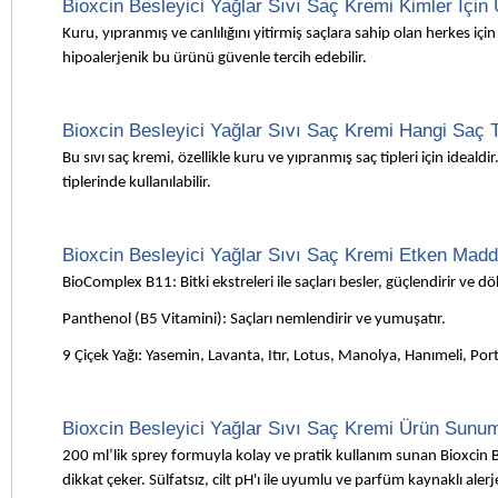
Bioxcin Besleyici Yağlar Sıvı Saç Kremi Kimler İçi
Kuru, yıpranmış ve canlılığını yitirmiş saçlara sahip olan herkes içi
hipoalerjenik bu ürünü güvenle tercih edebilir.
Bioxcin Besleyici Yağlar Sıvı Saç Kremi Hangi Saç T
Bu sıvı saç kremi, özellikle kuru ve yıpranmış saç tipleri için ideal
tiplerinde kullanılabilir.
Bioxcin Besleyici Yağlar Sıvı Saç Kremi Etken Madde
BioComplex B11: Bitki ekstreleri ile saçları besler, güçlendirir ve 
Panthenol (B5 Vitamini): Saçları nemlendirir ve yumuşatır.
9 Çiçek Yağı: Yasemin, Lavanta, Itır, Lotus, Manolya, Hanımeli, Port
Bioxcin Besleyici Yağlar Sıvı Saç Kremi Ürün Sunum
200 ml’lik sprey formuyla kolay ve pratik kullanım sunan Bioxcin Be
dikkat çeker. Sülfatsız, cilt pH'ı ile uyumlu ve parfüm kaynaklı ale