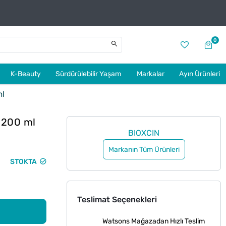
0
K-Beauty
Sürdürülebilir Yaşam
Markalar
Ayın Ürünleri
ml
r 200 ml
BIOXCIN
Markanın Tüm Ürünleri
STOKTA
Teslimat Seçenekleri
Watsons Mağazadan Hızlı Teslim