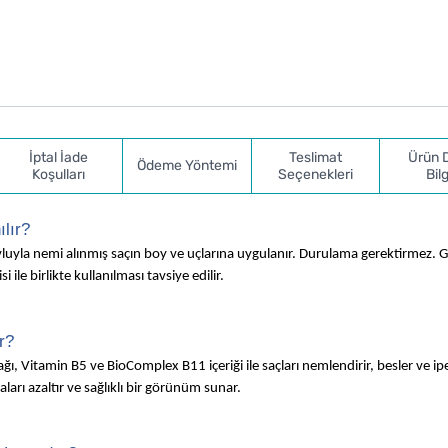
İptal İade
Teslimat
Ürün 
Ödeme Yöntemi
Koşulları
Seçenekleri
Bilg
ılır?
havluyla nemi alınmış saçın boy ve uçlarına uygulanır. Durulama gerektirmez. 
 ile birlikte kullanılması tavsiye edilir.
r?
Yağı, Vitamin B5 ve BioComplex B11 içeriği ile saçları nemlendirir, besler ve ipe
aları azaltır ve sağlıklı bir görünüm sunar.