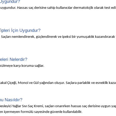
n Uygundur?
n uygundur. Hassas saç derisine sahip kullanıcılar dermatolojik olarak test ed
ipleri İçin Uygundur?
dir. Saçları nemlendirerek, güçlendirerek ve ipeksi bir yumuşaklık kazandırara
leri Nelerdir?
dökülmeye karşı koruma sağlar.
akal Çiçeği, Monoi ve Gül yağından oluşur. Saçlara parlaklık ve esneklik kazan
u Nasıldır?
sleyici Yağlar Sıvı Saç Kremi, saçları onarırken hassas saç derisine uygun yap
rjen içermeyen formülü sayesinde güvenle kullanılabilir.