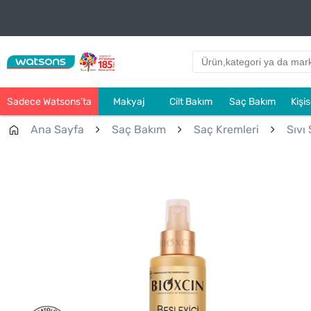
Sadece Watsons’ta
Makyaj
Cilt Bakım
Saç Bakım
Kişi
Ana Sayfa
Saç Bakım
Saç Kremleri
Sıvı