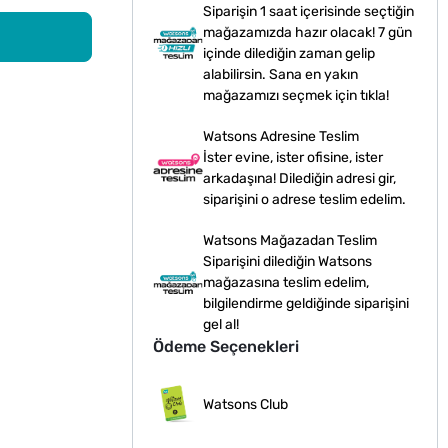
Siparişin 1 saat içerisinde seçtiğin
mağazamızda hazır olacak! 7 gün
içinde dilediğin zaman gelip
alabilirsin. Sana en yakın
mağazamızı seçmek için tıkla!
Watsons Adresine Teslim
İster evine, ister ofisine, ister
arkadaşına! Dilediğin adresi gir,
siparişini o adrese teslim edelim.
Watsons Mağazadan Teslim
Siparişini dilediğin Watsons
mağazasına teslim edelim,
bilgilendirme geldiğinde siparişini
gel al!
Ödeme Seçenekleri
Watsons Club