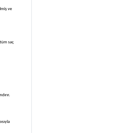
ilmiş ve
k tüm saç
dırır.
ısıyla