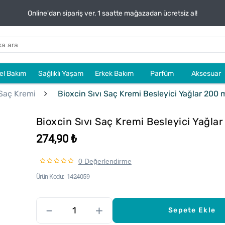
Online'dan sipariş ver, 1 saatte mağazadan ücretsiz al!
sel Bakım
Sağlıklı Yaşam
Erkek Bakım
Parfüm
Aksesuar
 Saç Kremi
Bioxcin Sıvı Saç Kremi Besleyici Yağlar 200 
Bioxcin Sıvı Saç Kremi Besleyici Yağla
274,90 ₺
0 Değerlendirme
Ürün Kodu
1424059
–
+
Sepete Ekle