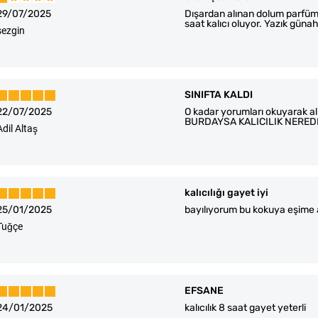
29/07/2025
Dışardan alınan dolum parfümle
saat kalıcı oluyor. Yazık güna
sezgin
SINIFTA KALDI
22/07/2025
O kadar yorumları okuyarak
BURDAYSA KALICILIK NERED
Adil Altaş
kalıcılığı gayet iyi
25/01/2025
bayılıyorum bu kokuya eşime 
Tuğçe
EFSANE
24/01/2025
kalıcılık 8 saat gayet yeterli