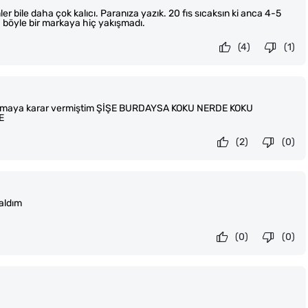
r bile daha çok kalıcı. Paranıza yazık. 20 fıs sıcaksın ki anca 4-5
h böyle bir markaya hiç yakışmadı.
(4)
(1)
 almaya karar vermiştim ŞİŞE BURDAYSA KOKU NERDE KOKU
E
(2)
(0)
aldım
(0)
(0)