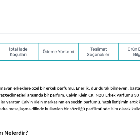
İptal İade
Teslimat
Ürün 
Ödeme Yöntemi
Koşulları
Seçenekleri
Bilg
kmayan erkeklere özel bir erkek parfümü. Enerjik, dur durak bilmeyen, baştan 
in vazgeçilmezleri arasında bir parfüm. Calvin Klein CK IN2U Erkek Parfümü 30 
r yaratan Calvin Klein markasının en seçkin parfümü. Yazılı iletişimin artık k
marka mesajlaşma dilinde kullanılan bir sözcüğü parfümünde isim olarak kulla
rı Nelerdir?