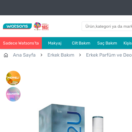
Sadece Watsons’ta
Makyaj
Cilt Bakım
Saç Bakım
Kişi
Ana Sayfa
Erkek Bakım
Erkek Parfüm ve Deo