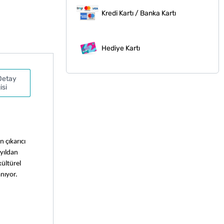
Kredi Kartı / Banka Kartı
Hediye Kartı
Detay
isi
çıkarıcı 
yıldan 
ültürel 
nıyor.