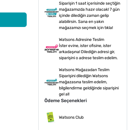
Siparişin 1 saat içerisinde seçtiğin
mağazamızda hazır olacak! 7 gün
içinde dilediğin zaman gelip
alabilirsin. Sana en yakın
mağazamızı seçmek için tıkla!
Watsons Adresine Teslim
İster evine, ister ofisine, ister
arkadaşına! Dilediğin adresi gir,
siparişini o adrese teslim edelim.
Watsons Mağazadan Teslim
Siparişini dilediğin Watsons
mağazasına teslim edelim,
bilgilendirme geldiğinde siparişini
gel al!
Ödeme Seçenekleri
Watsons Club