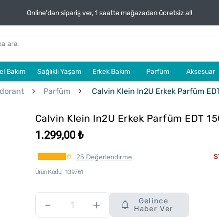
Online'dan sipariş ver, 1 saatte mağazadan ücretsiz al!
sel Bakım
Sağlıklı Yaşam
Erkek Bakım
Parfüm
Aksesuar
dorant
Parfüm
Calvin Klein In2U Erkek Parfüm ED
Calvin Klein In2U Erkek Parfüm EDT 15
1.299,00 ₺
S
25 Değerlendirme
Ürün Kodu
139761
Gelince
–
+
Haber Ver