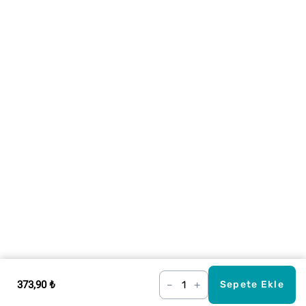
373,90 ₺
–
+
Sepete Ekle