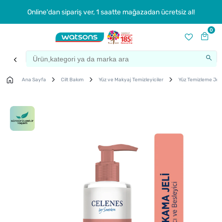
Online'dan sipariş ver, 1 saatte mağazadan ücretsiz al!
0
Ana Sayfa
Cilt Bakım
Yüz ve Makyaj Temizleyiciler
Yüz Temizleme Jeli