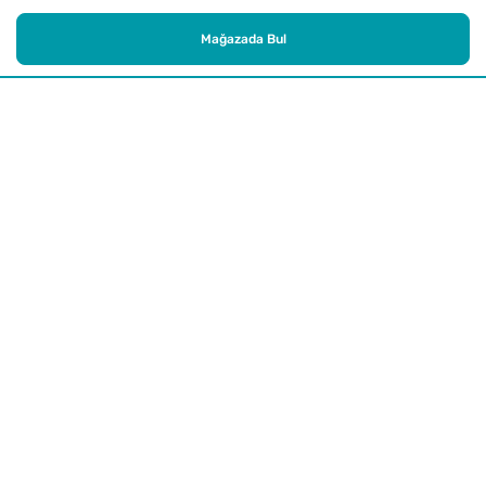
Mağazada Bul
Alışveriş
Kurumsal
Watsons Club
Yardım