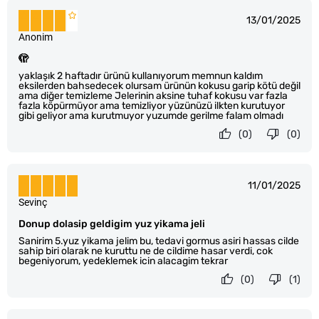
13/01/2025
Anonim
🫣
yaklaşık 2 haftadır ürünü kullanıyorum memnun kaldım
eksilerden bahsedecek olursam ürünün kokusu garip kötü değil
ama diğer temizleme Jelerinin aksine tuhaf kokusu var fazla
fazla köpürmüyor ama temizliyor yüzünüzü ilkten kurutuyor
gibi geliyor ama kurutmuyor yuzumde gerilme falam olmadı
(0)
(0)
11/01/2025
Sevinç
Donup dolasip geldigim yuz yikama jeli
Sanirim 5.yuz yikama jelim bu, tedavi gormus asiri hassas cilde
sahip biri olarak ne kuruttu ne de cildime hasar verdi, cok
begeniyorum, yedeklemek icin alacagim tekrar
(0)
(1)