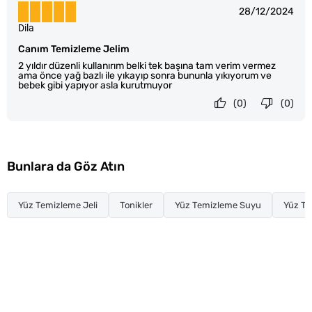
28/12/2024
Dila
Canım Temizleme Jelim
2 yıldır düzenli kullanırım belki tek başına tam verim vermez
ama önce yağ bazlı ile yıkayıp sonra bununla yıkıyorum ve
bebek gibi yapıyor asla kurutmuyor
(0)
(0)
Bunlara da Göz Atın
Yüz Temizleme Jeli
Tonikler
Yüz Temizleme Suyu
Yüz T