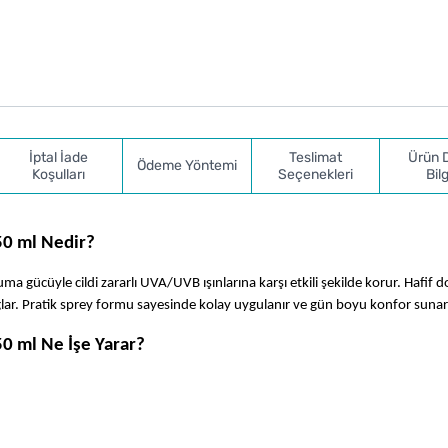
İptal İade
Teslimat
Ürün 
Ödeme Yöntemi
Koşulları
Seçenekleri
Bilg
50 ml Nedir?
ma gücüyle cildi zararlı UVA/UVB ışınlarına karşı etkili şekilde korur. Hafif do
sağlar. Pratik sprey formu sayesinde kolay uygulanır ve gün boyu konfor sunar
0 ml Ne İşe Yarar?