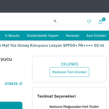
0
K-Beauty
Sürdürülebilir Yaşam
Markalar
Ayın Ürünleri
h Mat Yüz Güneş Koruyucu Losyon SPF50+ PA++++ 50 ml
uyucu
CELENES
Markanın Tüm Ürünleri
STOKTA
Teslimat Seçenekleri
Watsons Mağazadan Hızlı Teslim