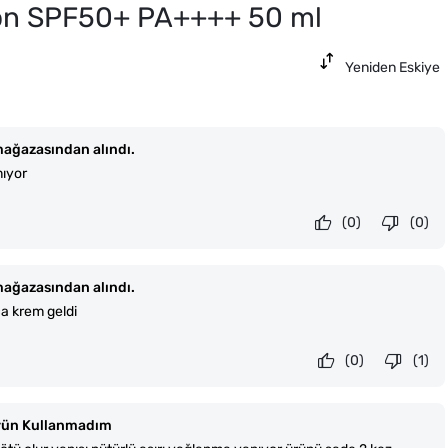
yon SPF50+ PA++++ 50 ml
Yeniden Eskiye
ağazasından alındı.
mıyor
(0)
(0)
ağazasından alındı.
ca krem geldi
(0)
(1)
rün Kullanmadım