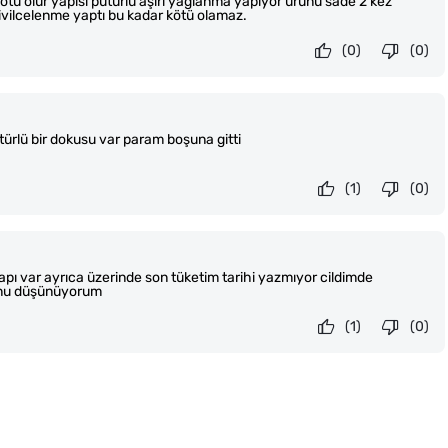
ötü olur yapısı pütürlü aşırı yağlanma yapıyor ürünü sade 2 kez
sivilcelenme yaptı bu kadar kötü olamaz.
(0)
(0)
ürlü bir dokusu var param boşuna gitti
(1)
(0)
apı var ayrıca üzerinde son tüketim tarihi yazmıyor cildimde
unu düşünüyorum
(1)
(0)