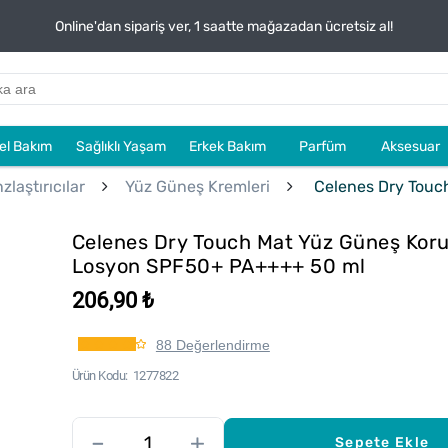
Online'dan sipariş ver, 1 saatte mağazadan ücretsiz al!
sel Bakım
Sağlıklı Yaşam
Erkek Bakım
Parfüm
Aksesuar
laştırıcılar
Yüz Güneş Kremleri
Celenes Dry Touc
Celenes Dry Touch Mat Yüz Güneş Kor
Losyon SPF50+ PA++++ 50 ml
206,90 ₺
88 Değerlendirme
Ürün Kodu
1277822
–
+
Sepete Ekle