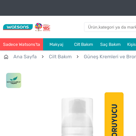
Sadece Watsons’ta
Makyaj
Cilt Bakım
Saç Bakım
Kişi
Ana Sayfa
Cilt Bakım
Güneş Kremleri ve Bronz