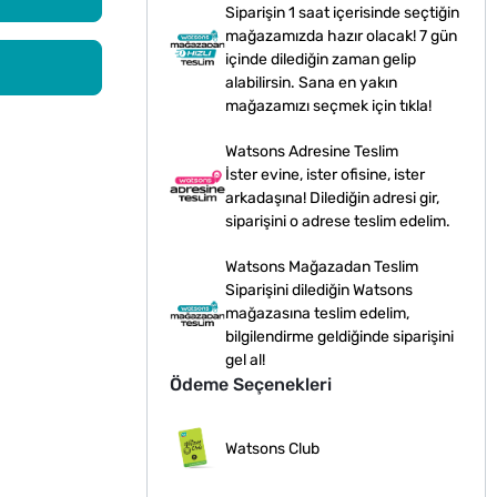
Siparişin 1 saat içerisinde seçtiğin
mağazamızda hazır olacak! 7 gün
içinde dilediğin zaman gelip
alabilirsin. Sana en yakın
mağazamızı seçmek için tıkla!
Watsons Adresine Teslim
İster evine, ister ofisine, ister
arkadaşına! Dilediğin adresi gir,
siparişini o adrese teslim edelim.
Watsons Mağazadan Teslim
Siparişini dilediğin Watsons
mağazasına teslim edelim,
bilgilendirme geldiğinde siparişini
gel al!
Ödeme Seçenekleri
Watsons Club