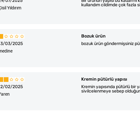
29/07/2025
Bir ürünün yapısı bu kadarmı k
kullandım cildimde çok fazla 
Çisil Yıldırım
Bozuk ürün
13/03/2025
bozuk ürün göndermişsiniz püt
medine
Kremin pütürlü yapısı
12/02/2025
Kremin yapısında pütürlü bir y
sivilcelenmeye sebep olduğ
Yaren