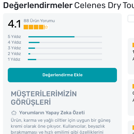
Değerlendirmeler
Celenes Dry T
4.1
88 Ürün Yorumu
5 Yıldız
4 Yıldız
3 Yıldız
2 Yıldız
1 Yıldız
Değerlendirme Ekle
MÜŞTERILERIMIZIN
GÖRÜŞLERI
Yorumların Yapay Zeka Özeti
Ürün, karma ve yağlı ciltler için uygun bir güneş
kremi olarak öne çıkıyor. Kullanıcılar, beyazlık
bırakmaması ve hızlı emilimi gibi özelliklerini