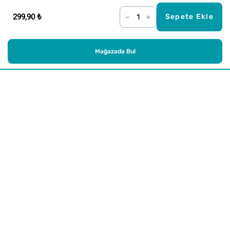
299,90 ₺
–
+
Sepete Ekle
Mağazada Bul
Alışveriş
Kurumsal
Watsons Club