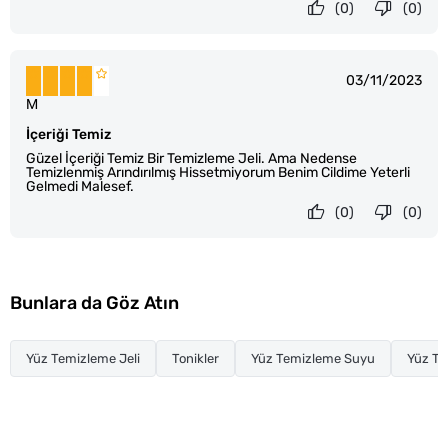
(0)
(0)
03/11/2023
M
İçeriği Temiz
Güzel İçeriği Temiz Bir Temizleme Jeli. Ama Nedense
Temizlenmiş Arındırılmış Hissetmiyorum Benim Cildime Yeterli
Gelmedi Malesef.
(0)
(0)
Bunlara da Göz Atın
Yüz Temizleme Jeli
Tonikler
Yüz Temizleme Suyu
Yüz T