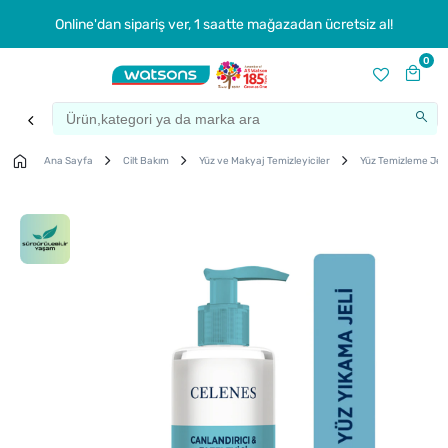
Online'dan sipariş ver, 1 saatte mağazadan ücretsiz al!
0
Ana Sayfa
Cilt Bakım
Yüz ve Makyaj Temizleyiciler
Yüz Temizleme Jeli