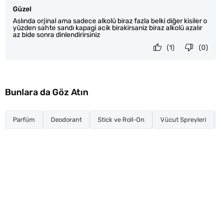
Güzel
Aslında orjinal ama sadece alkolü biraz fazla belki diğer kisiler o
yüzden sahte sandı kapagi acik birakirsaniz biraz alkolü azalır
az bide sonra dinlendirirsiniz
(1)
(0)
Bunlara da Göz Atın
Parfüm
Deodorant
Stick ve Roll-On
Vücut Spreyleri