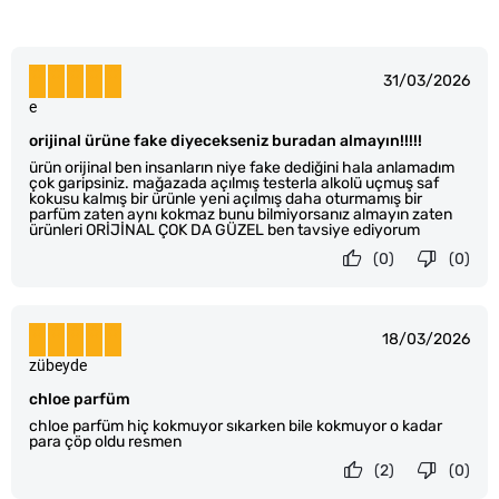
31/03/2026
e
orijinal ürüne fake diyecekseniz buradan almayın!!!!!
ürün orijinal ben insanların niye fake dediğini hala anlamadım
çok garipsiniz. mağazada açılmış testerla alkolü uçmuş saf
kokusu kalmış bir ürünle yeni açılmış daha oturmamış bir
parfüm zaten aynı kokmaz bunu bilmiyorsanız almayın zaten
ürünleri ORİJİNAL ÇOK DA GÜZEL ben tavsiye ediyorum
(0)
(0)
18/03/2026
zübeyde
chloe parfüm
chloe parfüm hiç kokmuyor sıkarken bile kokmuyor o kadar
para çöp oldu resmen
(2)
(0)