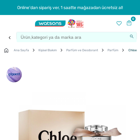
Online'dan sipariş ver, 1 saatte mağazadan ücretsiz al!
0
Ana Sayfa
Kişisel Bakım
Parfüm ve Deodorant
Parfüm
Chloe S