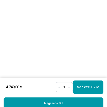
4.749,00 ₺
–
+
Sepete Ekle
Mağazada Bul