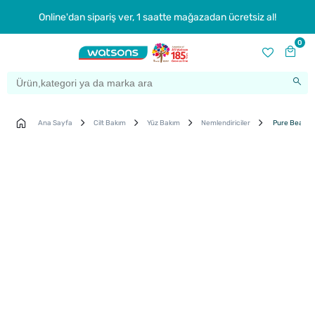
Online'dan sipariş ver, 1 saatte mağazadan ücretsiz al!
0
Ana Sayfa
Cilt Bakım
Yüz Bakım
Nemlendiriciler
Pure Beauty 