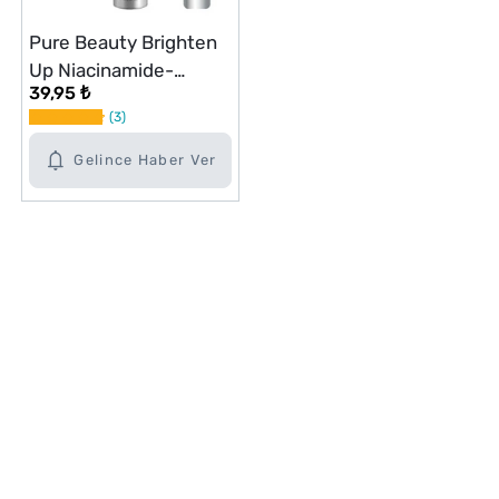
Pure Beauty Brighten
Up Niacinamide-
39,95 ₺
Glutawater Jel 50 ml
3
Gelince Haber Ver
Alışveriş