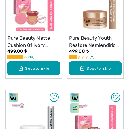
Pure Beauty Matte
Pure Beauty Youth
Cushion 01 Ivory
Restore Nemlendirici
499,00 ₺
499,00 ₺
SPF50 PA++++ 12 g
Gece Kremi 50 ml
18
2
Sepete Ekle
Sepete Ekle