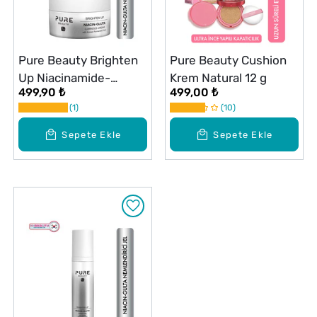
Pure Beauty Brighten
Pure Beauty Cushion
Up Niacinamide-
Krem Natural 12 g
499,90 ₺
499,00 ₺
Glutathione Luminous
1
10
Krem 50 ml
Sepete Ekle
Sepete Ekle