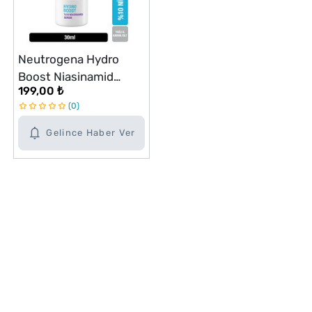
Neutrogena Hydro
Boost Niasinamid
199,00 ₺
Serum 30 ml
0
Gelince Haber Ver