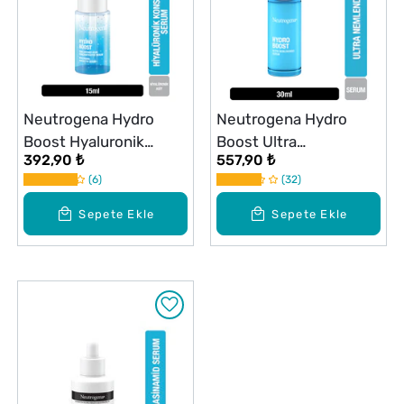
Neutrogena Hydro
Neutrogena Hydro
Boost Hyaluronik
Boost Ultra
392,90 ₺
557,90 ₺
Konsantre Serum 15 ml
Nemlendirici Serum 30
6
32
ml
Sepete Ekle
Sepete Ekle