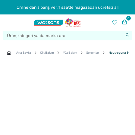
Online'dan sipariş ver, 1 saatte mağazadan ücretsiz al!
0
Ana Sayfa
Cilt Bakım
Yüz Bakım
Serumlar
Neutrogena Seru