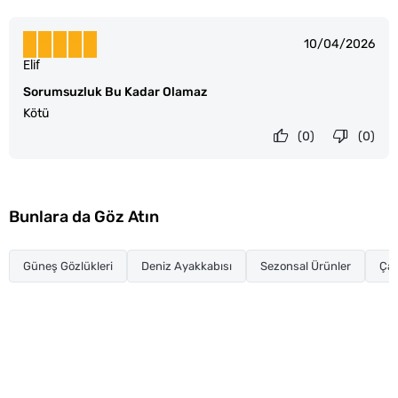
10/04/2026
Elif
Sorumsuzluk Bu Kadar Olamaz
Kötü
(0)
(0)
Bunlara da Göz Atın
Güneş Gözlükleri
Deniz Ayakkabısı
Sezonsal Ürünler
Çan