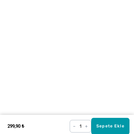
299,90 ₺
–
+
Sepete Ekle