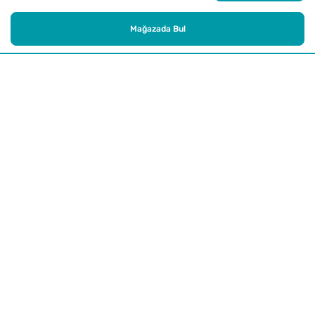
Mağazada Bul
Alışveriş
Kurumsal
Watsons Club
Yardım