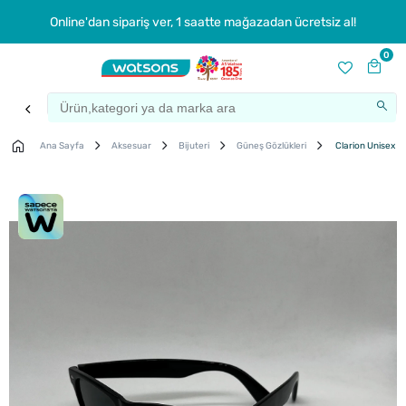
Online'dan sipariş ver, 1 saatte mağazadan ücretsiz al!
0
Ana Sayfa
Aksesuar
Bijuteri
Güneş Gözlükleri
Clarion Unisex G