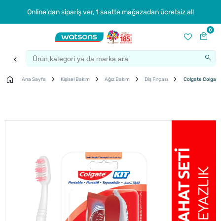
Online'dan sipariş ver, 1 saatte mağazadan ücretsiz al!
0
Ana Sayfa
Kişisel Bakım
Ağız Bakım
Diş Fırçası
Colgate Colgate