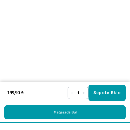
199,90 ₺
–
+
Sepete Ekle
Mağazada Bul