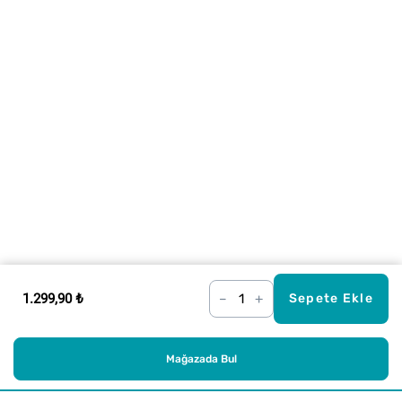
1.299,90 ₺
–
+
Sepete Ekle
Mağazada Bul